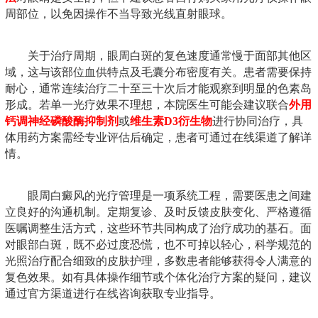
周部位，以免因操作不当导致光线直射眼球。
关于治疗周期，眼周白斑的复色速度通常慢于面部其他区
域，这与该部位血供特点及毛囊分布密度有关。患者需要保持
耐心，通常连续治疗二十至三十次后才能观察到明显的色素岛
形成。若单一光疗效果不理想，本院医生可能会建议联合
外用
钙调神经磷酸酶抑制剂
或
维生素D3衍生物
进行协同治疗，具
体用药方案需经专业评估后确定，患者可通过在线渠道了解详
情。
眼周白癜风的光疗管理是一项系统工程，需要医患之间建
立良好的沟通机制。定期复诊、及时反馈皮肤变化、严格遵循
医嘱调整生活方式，这些环节共同构成了治疗成功的基石。面
对眼部白斑，既不必过度恐慌，也不可掉以轻心，科学规范的
光照治疗配合细致的皮肤护理，多数患者能够获得令人满意的
复色效果。如有具体操作细节或个体化治疗方案的疑问，建议
通过官方渠道进行在线咨询获取专业指导。