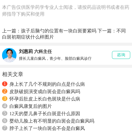
本广告仅供医学药学专业人士阅读，请按药品说明书或者在药
师指导下购买和使用
上一篇：
孩子后脑勺的位置有一块白斑要紧吗
下一篇：
不同
白斑初期症状什么样图片
刘惠莉
六科主任
咨询
擅长儿童白癜风，青少年、脸部白癜风诊疗
相关文章
1
身上长了几个不规则的白点是什么病
2
皮肤破损演变成白斑会是白癜风吗
3
怀孕后肚皮上长白色斑块是什么病
4
白癜风康复后的图片
5
12天的婴儿鼻子长白斑是什么原因
6
婴幼儿脸上有不明显的白斑会是白癜风吗
7
脖子上长了一块白斑会不会是白癜风