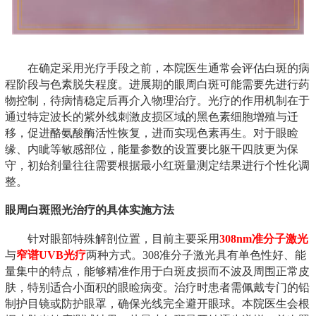
在确定采用光疗手段之前，本院医生通常会评估白斑的病
程阶段与色素脱失程度。进展期的眼周白斑可能需要先进行药
物控制，待病情稳定后再介入物理治疗。光疗的作用机制在于
通过特定波长的紫外线刺激皮损区域的黑色素细胞增殖与迁
移，促进酪氨酸酶活性恢复，进而实现色素再生。对于眼睑
缘、内眦等敏感部位，能量参数的设置要比躯干四肢更为保
守，初始剂量往往需要根据最小红斑量测定结果进行个性化调
整。
眼周白斑照光治疗的具体实施方法
针对眼部特殊解剖位置，目前主要采用
308nm准分子激光
与
窄谱UVB光疗
两种方式。308准分子激光具有单色性好、能
量集中的特点，能够精准作用于白斑皮损而不波及周围正常皮
肤，特别适合小面积的眼睑病变。治疗时患者需佩戴专门的铅
制护目镜或防护眼罩，确保光线完全避开眼球。本院医生会根