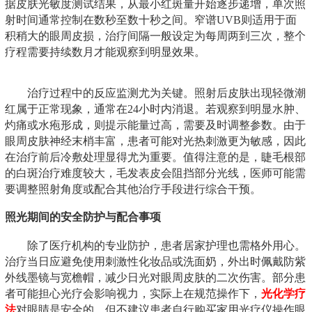
据皮肤光敏度测试结果，从最小红斑量开始逐步递增，单次照
射时间通常控制在数秒至数十秒之间。窄谱UVB则适用于面
积稍大的眼周皮损，治疗间隔一般设定为每周两到三次，整个
疗程需要持续数月才能观察到明显效果。
治疗过程中的反应监测尤为关键。照射后皮肤出现轻微潮
红属于正常现象，通常在24小时内消退。若观察到明显水肿、
灼痛或水疱形成，则提示能量过高，需要及时调整参数。由于
眼周皮肤神经末梢丰富，患者可能对光热刺激更为敏感，因此
在治疗前后冷敷处理显得尤为重要。值得注意的是，睫毛根部
的白斑治疗难度较大，毛发表皮会阻挡部分光线，医师可能需
要调整照射角度或配合其他治疗手段进行综合干预。
照光期间的安全防护与配合事项
除了医疗机构的专业防护，患者居家护理也需格外用心。
治疗当日应避免使用刺激性化妆品或洗面奶，外出时佩戴防紫
外线墨镜与宽檐帽，减少日光对眼周皮肤的二次伤害。部分患
者可能担心光疗会影响视力，实际上在规范操作下，
光化学疗
法
对眼睛是安全的，但不建议患者自行购买家用光疗仪操作眼