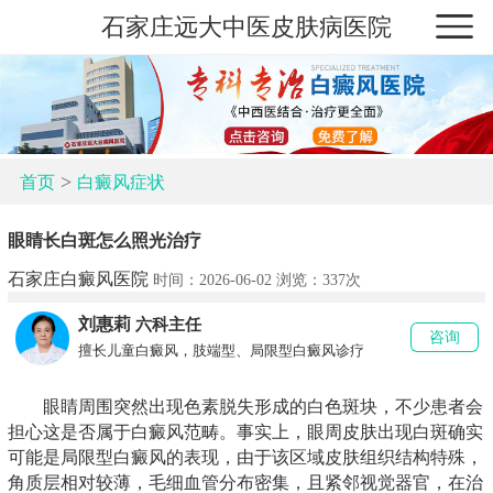
石家庄远大中医皮肤病医院
>
首页
白癜风症状
眼睛长白斑怎么照光治疗
石家庄白癜风医院
时间：2026-06-02 浏览：
337次
刘惠莉
六科主任
咨询
擅长儿童白癜风，肢端型、局限型白癜风诊疗
眼睛周围突然出现色素脱失形成的白色斑块，不少患者会
担心这是否属于白癜风范畴。事实上，眼周皮肤出现白斑确实
可能是局限型白癜风的表现，由于该区域皮肤组织结构特殊，
角质层相对较薄，毛细血管分布密集，且紧邻视觉器官，在治