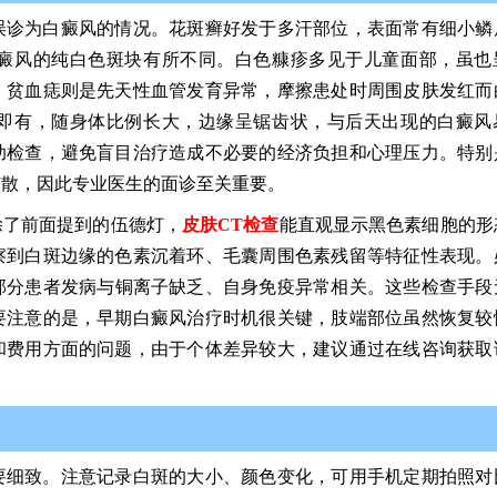
误诊为白癜风的情况。花斑癣好发于多汗部位，表面常有细小鳞
癜风的纯白色斑块有所不同。白色糠疹多见于儿童面部，虽也
。贫血痣则是先天性血管发育异常，摩擦患处时周围皮肤发红而
即有，随身体比例长大，边缘呈锯齿状，与后天出现的白癜风
助检查，避免盲目治疗造成不必要的经济负担和心理压力。特别
扩散，因此专业医生的面诊至关重要。
除了前面提到的伍德灯，
皮肤CT检查
能直观显示黑色素细胞的形
察到白斑边缘的色素沉着环、毛囊周围色素残留等特征性表现。
部分患者发病与铜离子缺乏、自身免疫异常相关。这些检查手段
要注意的是，早期白癜风治疗时机很关键，肢端部位虽然恢复较
和费用方面的问题，由于个体差异较大，建议通过在线咨询获取
要细致。注意记录白斑的大小、颜色变化，可用手机定期拍照对