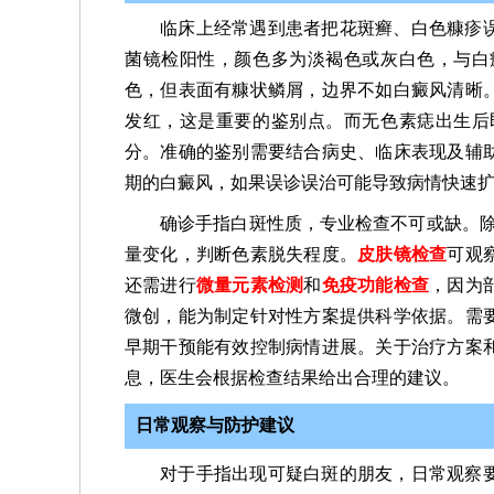
临床上经常遇到患者把花斑癣、白色糠疹
菌镜检阳性，颜色多为淡褐色或灰白色，与白
色，但表面有糠状鳞屑，边界不如白癜风清晰
发红，这是重要的鉴别点。而无色素痣出生后
分。准确的鉴别需要结合病史、临床表现及辅
期的白癜风，如果误诊误治可能导致病情快速
确诊手指白斑性质，专业检查不可或缺。
量变化，判断色素脱失程度。
皮肤镜检查
可观
还需进行
微量元素检测
和
免疫功能检查
，因为
微创，能为制定针对性方案提供科学依据。需
早期干预能有效控制病情进展。关于治疗方案
息，医生会根据检查结果给出合理的建议。
日常观察与防护建议
对于手指出现可疑白斑的朋友，日常观察