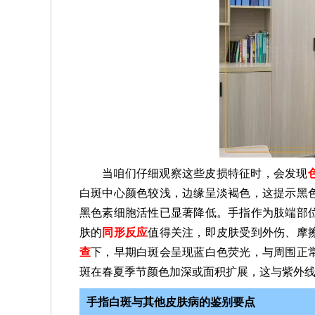
当咱们仔细观察这些皮损特征时，会发现
白斑中心颜色较浅，边缘呈淡褐色，这提示黑
黑色素细胞活性已显著降低。手指作为肢端部
肤的
同形反应
值得关注，即皮肤受到外伤、摩
查
下，早期白斑会呈现蓝白色荧光，与周围正
斑在春夏季节颜色加深或面积扩展，这与紫外
手指白斑与其他皮肤病的鉴别要点