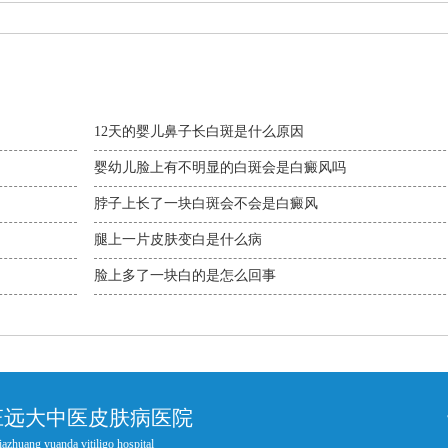
12天的婴儿鼻子长白斑是什么原因
婴幼儿脸上有不明显的白斑会是白癜风吗
脖子上长了一块白斑会不会是白癜风
腿上一片皮肤变白是什么病
脸上多了一块白的是怎么回事
庄远大中医皮肤病医院
iazhuang yuanda vitiligo hospital