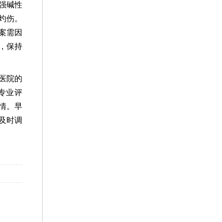
强碱性
灼伤。
案需因
，保持
医院的
专业评
情。早
及时调