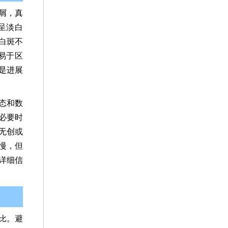
屑，真
呈淡白
白斑不
易于区
是进展
态和数
必要时
无创或
慢，但
详细信
比。避