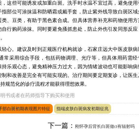
质，这些可能诱发或加重白斑。洗手时水温不宜过高，避免使用
手指部位可涂抹温和防晒霜或戴手套，防止紫外线导致白斑区域
蛋类、豆类，有助于黑色素合成。但具体营养补充和药物使用方
勿自行购药涂抹。同时要避免搔抓患处，防止外伤引发同形反应
霜。
以轻心。建议及时到正规医疗机构就诊，石家庄远大中医皮肤病
通常采用综合手段，包括药物调理、光疗等，但具体用药需经
保持乐观心态，避免精神压力过大，因为情绪波动也可能影响病
控制和改善是完全有可能实现的。治疗期间要定期复诊，让医生
坚持规范化的诊疗流程才能获得理想效果。
说明书或者在药师指导下购买和使用
手部白斑初期表现图片特征
指端皮肤白斑病发初期征兆
下一篇：
刚怀孕后背长白斑做ct有辐射吗