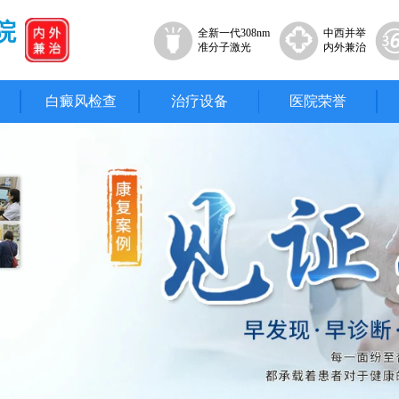
院
全新一代308nm
中西并举
准分子激光
内外兼治
白癜风检查
治疗设备
医院荣誉