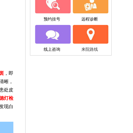
预约挂号
远程诊断
线上咨询
来院路线
斑
，即
清晰，
患处皮
德灯检
发现白