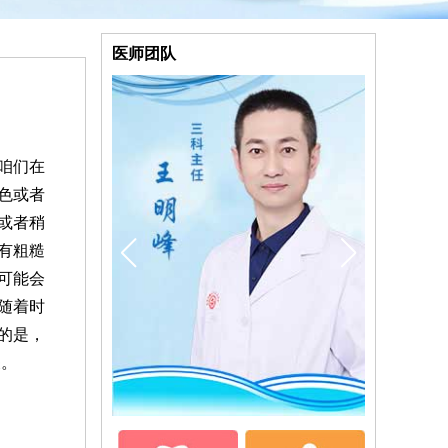
医师团队
咱们在
色或者
或者稍
有粗糙
可能会
随着时
的是，
关。