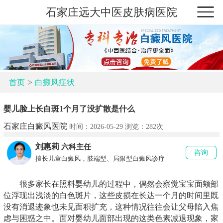
石家庄远大中医皮肤病医院
>
首页
白癜风症状
婴儿脸上长白斑1个月了没扩散是什么
石家庄白癜风医院
时间：2026-05-29 浏览：
282次
刘惠莉
六科主任
咨询
擅长儿童白癜风，肢端型、局限型白癜风诊疗
很多家长在照料婴幼儿的过程中，偶然会察觉宝宝面颊部
位浮现出浅淡的白色斑片，这些皮损在长达一个月的时间里既
没有消退迹象也未见面积扩充，这种情况往往会让父母陷入焦
虑与困惑之中。面对婴幼儿面部出现的这类色素减退现象，家