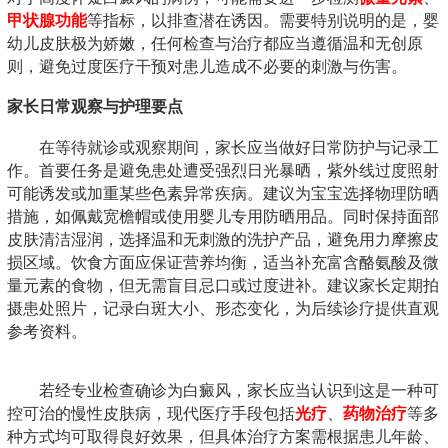
甲状腺功能
等指标，以排查潜在诱因。需要特别说明的是，婴
幼儿皮肤极为娇嫩，任何检查与治疗都应当遵循温和无创原
则，避免过度医疗干预对患儿造成不必要的刺激与伤害。
家长日常观察与护理要点
在等待就诊或观察期间，家长应当做好日常防护与记录工
作。首要任务是避免患处遭受强烈日光暴晒，紫外线过度照射
可能诱发或加重某些色素异常疾病。建议为宝宝选择物理防晒
措施，如佩戴宽檐帽或使用婴儿专用防晒用品。同时保持面部
皮肤清洁湿润，选择温和无刺激的洗护产品，避免用力摩擦皮
损区域。饮食方面应保证营养均衡，适当补充富含酪氨酸及微
量元素的食物，但无需盲目忌口或过度进补。建议家长定期拍
摄患处照片，记录白斑大小、形态变化，为后续诊疗提供直观
参考资料。
若经专业检查确诊为白癜风，家长应当认识到这是一种可
控可治的慢性皮肤病，现代医疗手段包括
光疗
、
药物治疗
等多
种方式均可取得良好效果，但具体治疗方案需根据患儿年龄、