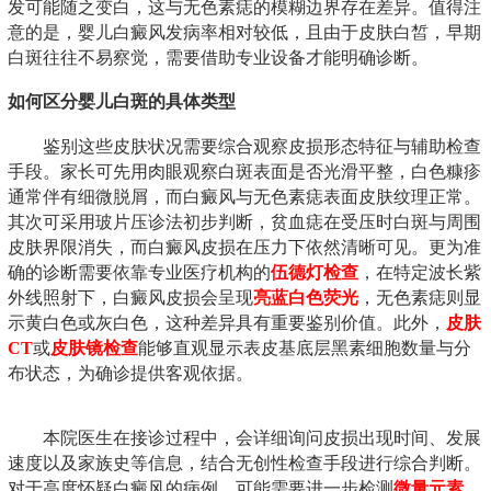
发可能随之变白，这与无色素痣的模糊边界存在差异。值得注
意的是，婴儿白癜风发病率相对较低，且由于皮肤白皙，早期
白斑往往不易察觉，需要借助专业设备才能明确诊断。
如何区分婴儿白斑的具体类型
鉴别这些皮肤状况需要综合观察皮损形态特征与辅助检查
手段。家长可先用肉眼观察白斑表面是否光滑平整，白色糠疹
通常伴有细微脱屑，而白癜风与无色素痣表面皮肤纹理正常。
其次可采用玻片压诊法初步判断，贫血痣在受压时白斑与周围
皮肤界限消失，而白癜风皮损在压力下依然清晰可见。更为准
确的诊断需要依靠专业医疗机构的
伍德灯检查
，在特定波长紫
外线照射下，白癜风皮损会呈现
亮蓝白色荧光
，无色素痣则显
示黄白色或灰白色，这种差异具有重要鉴别价值。此外，
皮肤
CT
或
皮肤镜检查
能够直观显示表皮基底层黑素细胞数量与分
布状态，为确诊提供客观依据。
本院医生在接诊过程中，会详细询问皮损出现时间、发展
速度以及家族史等信息，结合无创性检查手段进行综合判断。
对于高度怀疑白癜风的病例，可能需要进一步检测
微量元素
、