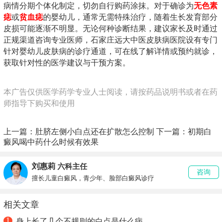
病情分期个体化制定，切勿自行购药涂抹。对于确诊为
无色素
痣
或
贫血痣
的婴幼儿，通常无需特殊治疗，随着生长发育部分
皮损可能逐渐不明显。无论何种诊断结果，建议家长及时通过
正规渠道咨询专业医师，石家庄远大中医皮肤病医院设有专门
针对婴幼儿皮肤病的诊疗通道，可在线了解详情或预约就诊，
获取针对性的医学建议与干预方案。
本广告仅供医学药学专业人士阅读，请按药品说明书或者在药
师指导下购买和使用
上一篇：
肚脐左侧小白点还在扩散怎么控制
下一篇：
初期白
癜风喝中药什么时候有效果
刘惠莉
六科主任
咨询
擅长儿童白癜风，青少年、脸部白癜风诊疗
相关文章
1
身上长了几个不规则的白点是什么病