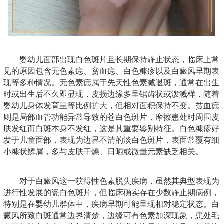
婴幼儿面部出现白色斑片且长期保持静止状态，临床上常
见的原因包含无色素痣、贫血痣、白色糠疹以及白癜风早期表
现等多种情况。无色素痣属于先天性色素减退斑，通常在出生
时或出生后不久即显现，皮损边缘多呈锯齿状或泼溅样，随着
婴幼儿身体发育呈等比例扩大，但相对面积保持不变。贫血痣
则是局部血管功能异常导致的苍白色斑片，摩擦患处时周围皮
肤发红而白斑本身不发红，这是其重要鉴别特征。白色糠疹好
发于儿童面部，表现为边界不清的淡白色斑片，表面常覆有细
小糠状鳞屑，多与皮肤干燥、日晒或微量元素缺乏相关。
对于白癜风这一获得性色素脱失疾病，虽然其典型表现为
进行性发展的瓷白色斑片，但临床确实存在少数静止期病例，
特别是在婴幼儿群体中，疾病早期可能呈现相对稳定状态。白
癜风所致白斑通常边界清楚，边缘可有色素加深现象，患处毛