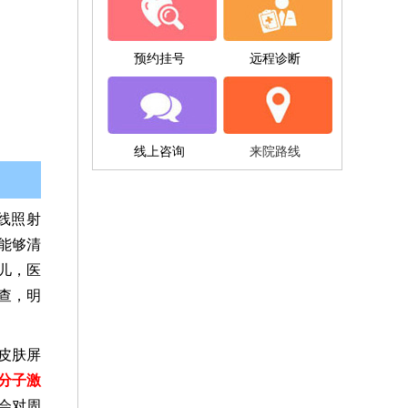
预约挂号
远程诊断
线上咨询
来院路线
线照射
能够清
儿，医
查，明
皮肤屏
准分子激
会对周