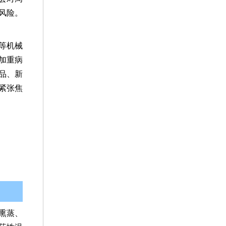
风险。
等机械
加重病
品、新
紧张焦
熏蒸、