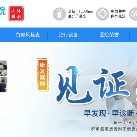
院
全新一代308nm
中西并举
准分子激光
内外兼治
白癜风检查
治疗设备
医院荣誉