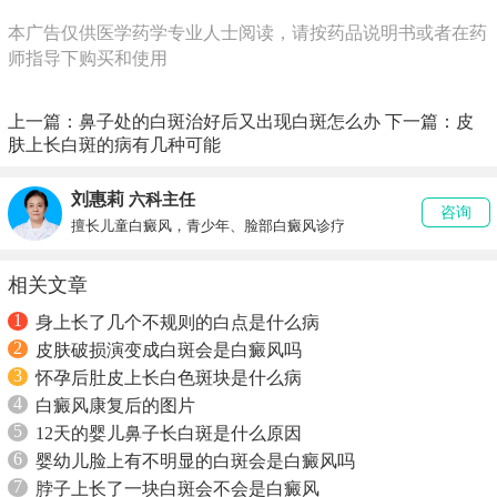
本广告仅供医学药学专业人士阅读，请按药品说明书或者在药
师指导下购买和使用
上一篇：
鼻子处的白斑治好后又出现白斑怎么办
下一篇：
皮
肤上长白斑的病有几种可能
刘惠莉
六科主任
咨询
擅长儿童白癜风，青少年、脸部白癜风诊疗
相关文章
1
身上长了几个不规则的白点是什么病
2
皮肤破损演变成白斑会是白癜风吗
3
怀孕后肚皮上长白色斑块是什么病
4
白癜风康复后的图片
5
12天的婴儿鼻子长白斑是什么原因
6
婴幼儿脸上有不明显的白斑会是白癜风吗
7
脖子上长了一块白斑会不会是白癜风