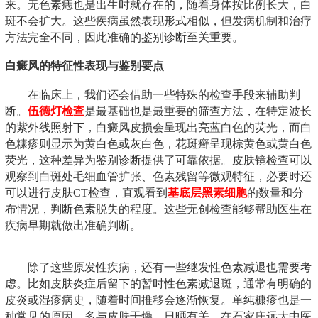
来。无色素痣也是出生时就存在的，随着身体按比例长大，白
斑不会扩大。这些疾病虽然表现形式相似，但发病机制和治疗
方法完全不同，因此准确的鉴别诊断至关重要。
白癜风的特征性表现与鉴别要点
在临床上，我们还会借助一些特殊的检查手段来辅助判
断。
伍德灯检查
是最基础也是最重要的筛查方法，在特定波长
的紫外线照射下，白癜风皮损会呈现出亮蓝白色的荧光，而白
色糠疹则显示为黄白色或灰白色，花斑癣呈现棕黄色或黄白色
荧光，这种差异为鉴别诊断提供了可靠依据。皮肤镜检查可以
观察到白斑处毛细血管扩张、色素残留等微观特征，必要时还
可以进行皮肤CT检查，直观看到
基底层黑素细胞
的数量和分
布情况，判断色素脱失的程度。这些无创检查能够帮助医生在
疾病早期就做出准确判断。
除了这些原发性疾病，还有一些继发性色素减退也需要考
虑。比如皮肤炎症后留下的暂时性色素减退斑，通常有明确的
皮炎或湿疹病史，随着时间推移会逐渐恢复。单纯糠疹也是一
种常见的原因，多与皮肤干燥、日晒有关。在石家庄远大中医