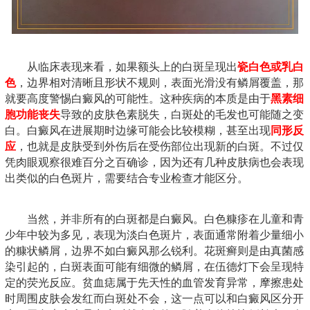
从临床表现来看，如果额头上的白斑呈现出
瓷白色或乳白
色
，边界相对清晰且形状不规则，表面光滑没有鳞屑覆盖，那
就要高度警惕白癜风的可能性。这种疾病的本质是由于
黑素细
胞功能丧失
导致的皮肤色素脱失，白斑处的毛发也可能随之变
白。白癜风在进展期时边缘可能会比较模糊，甚至出现
同形反
应
，也就是皮肤受到外伤后在受伤部位出现新的白斑。不过仅
凭肉眼观察很难百分之百确诊，因为还有几种皮肤病也会表现
出类似的白色斑片，需要结合专业检查才能区分。
当然，并非所有的白斑都是白癜风。白色糠疹在儿童和青
少年中较为多见，表现为淡白色斑片，表面通常附着少量细小
的糠状鳞屑，边界不如白癜风那么锐利。花斑癣则是由真菌感
染引起的，白斑表面可能有细微的鳞屑，在伍德灯下会呈现特
定的荧光反应。贫血痣属于先天性的血管发育异常，摩擦患处
时周围皮肤会发红而白斑处不会，这一点可以和白癜风区分开