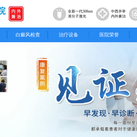
院
全新一代308nm
中西并举
准分子激光
内外兼治
白癜风检查
治疗设备
医院荣誉