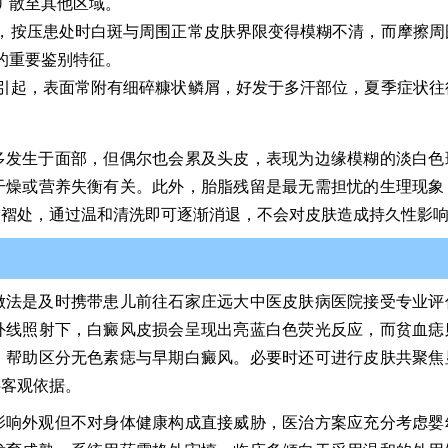
扩散至其他区域。
，按压患处时白斑与周围正常皮肤界限变得模糊不清，而摩擦周
的重要鉴别特征。
引起，表面常附有细碎糠状鳞屑，好发于多汗部位，夏季症状往
多发生于面部，但偶尔也会累及头皮，表现为边缘模糊的淡白色
干燥或营养失衡有关。此外，胎脂残留是最无需担忧的生理现象
皱褶处，通过温和清洗即可逐渐消退，不会对皮肤造成持久性影
做法是及时携带患儿前往石家庄远大中医皮肤病医院接受专业评
外线照射下，白癜风皮损会呈现出亮蓝白色荧光反应，而贫血痣
，帮助区分无色素痣与早期白癜风。必要时还可进行皮肤共聚焦
供客观依据。
影响外观但不对身体健康构成直接威胁，医治方案应充分考虑婴