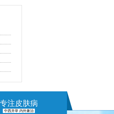
专注皮肤病
中西并举 内外兼治