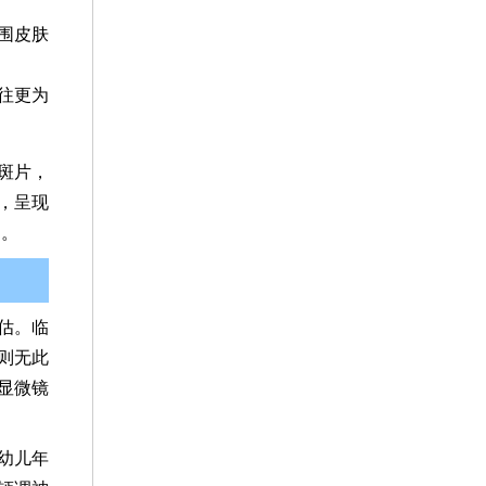
围皮肤
往更为
斑片，
，呈现
响。
估。临
则无此
显微镜
幼儿年