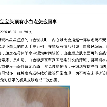
宝宝头顶有小白点怎么回事
2026-05-25
291次
显现出星星点点的白色斑块时，内心难免会涌起一阵焦虑与不安
出现小白点的原因千差万别，并非所有情形都属于白癜风范畴。
善，加之在母体羊水中浸泡时间较长，出生后皮肤表面可能会残
色素痣、贫血痣、白色糠疹甚至真菌感染引发的汗斑，都可能在
人首先应当保持镇定心态，避免过度惊慌，仔细观察这些白点的
皮屑增多、红肿发炎或持续扩散等异常表现，切不可在未明确诊
以免对娇嫩的婴儿皮肤造成二次伤害。