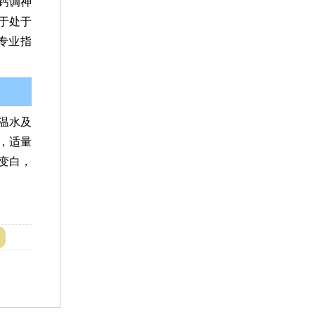
钙调神
于处于
专业指
温水及
，适量
变白，