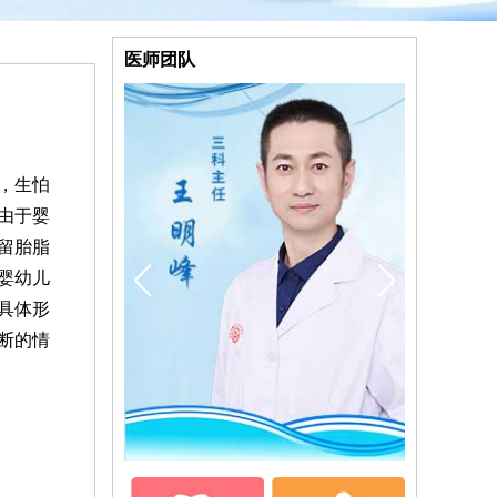
医师团队
，生怕
由于婴
留胎脂
婴幼儿
具体形
断的情