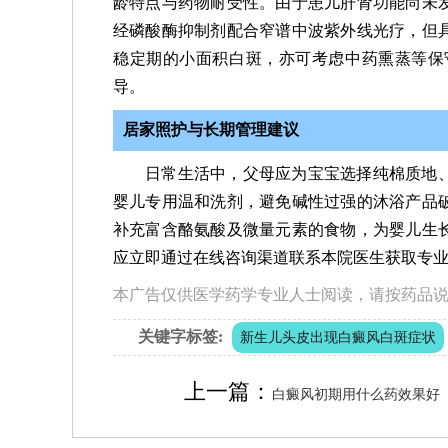
龄特点与药物耐受性。由于患儿肝肾功能尚未
经磷酸酶抑制剂配合窄谱中波紫外线光疗，但
稳定期的小面积白斑，亦可考虑中药熏蒸等保
导。
居家照护与长期管理建议
日常生活中，父母应为宝宝选择纯棉质地
婴儿专用温和洗剂，避免碱性过强的沐浴产品
补充富含酪氨酸及微量元素的食物，为婴儿生
应立即通过在线咨询渠道联系本院医生获取专
本广告仅供医学药学专业人士阅读，请按药品
关键字标签:
新生儿头皮出现白癜风白斑症状
上一篇：
白癜风初期用什么药效果好