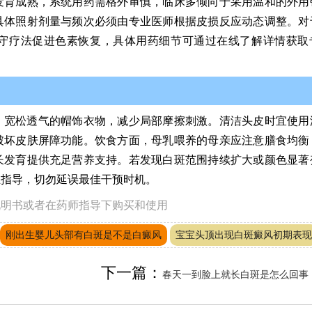
发育成熟，系统用药需格外审慎，临床多倾向于采用温和的外用
具体照射剂量与频次必须由专业医师根据皮损反应动态调整。对
守疗法促进色素恢复，具体用药细节可通过在线了解详情获取
、宽松透气的帽饰衣物，减少局部摩擦刺激。清洁头皮时宜使用
破坏皮肤屏障功能。饮食方面，母乳喂养的母亲应注意膳食均衡
长发育提供充足营养支持。若发现白斑范围持续扩大或颜色显著
业指导，切勿延误最佳干预时机。
说明书或者在药师指导下购买和使用
刚出生婴儿头部有白斑是不是白癜风
宝宝头顶出现白斑癜风初期表现
下一篇：
春天一到脸上就长白斑是怎么回事