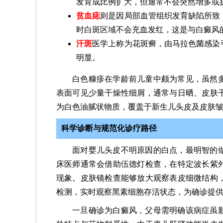
发育成比例扩大，但通常不会突然增多或
贫血痣
则是因局部血管组织发育缺陷所致
时白斑区域不会充血发红，这是与白癜风
汗斑
医学上称为花斑癣，由马拉色菌感染
明显。
白色糠疹在学龄前儿童中颇为常见，虽然
表面可见少量干燥性细屑，通常与日晒、皮肤
为白色油腻状物质，覆盖于新生儿头皮及皮肤
科学诊断与规范化诊疗路径
面对婴儿头皮不明原因的白点，最明智的
床医师通常会借助伍德灯检查，在特定波长紫
现象。皮肤镜检查能够放大观察表皮细微结构
检测，实时观察黑素细胞存活状态，为确诊提
一旦确诊为白癜风，父母需明确该病症虽