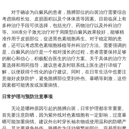
对于确诊为白癜风的患者，胳膊部位的白斑治疗需要综合
考虑病程长短、皮损面积以及个体体质等因素。目前临床上有
多种治疗手段可供选择，包括光疗、药物治疗以及外科治疗
等。308准分子激光治疗对于局限型白癜风效果较好，能够精
准作用于皮损部位，促进黑色素细胞再生。对于稳定期的患
者，还可以考虑黑色素细胞移植等外科治疗方法。需要强调的
是，白癜风的治疗是一个相对漫长的过程，患者需要保持足够
的耐心和信心，积极配合医生的治疗方案。关于具体的治疗方
案选择和用药指导，建议患者及时联系线上医生进行详细了
解，以便获得个性化的诊疗建议。同时，在日常生活中也要注
意做好皮肤防护，避免胳膊部位受到外伤、暴晒等刺激，这些
因素都可能诱发或加重病情。
日常护理与预防注意事项
无论是哪种原因引起的胳膊白斑，日常护理都非常重要。
首先要注意防晒，因为紫外线对色素细胞有一定影响，过度暴
晒可能加重病情。建议外出时穿长袖衣物或使用温和的防晒产
品。其次要避免外伤，胳膊作为活动频繁的部位，容易受到摩