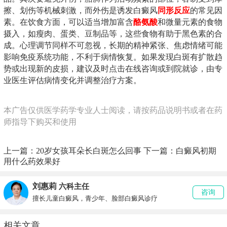
擦、划伤等机械刺激，而外伤是诱发白癜风
同形反应
的常见因
素。在饮食方面，可以适当增加富含
酪氨酸
和微量元素的食物
摄入，如瘦肉、蛋类、豆制品等，这些食物有助于黑色素的合
成。心理调节同样不可忽视，长期的精神紧张、焦虑情绪可能
影响免疫系统功能，不利于病情恢复。如果发现白斑有扩散趋
势或出现新的皮损，建议及时点击在线咨询或到院就诊，由专
业医生评估病情变化并调整治疗方案。
本广告仅供医学药学专业人士阅读，请按药品说明书或者在药
师指导下购买和使用
上一篇：
20岁女孩耳朵长白斑怎么回事
下一篇：
白癜风初期
用什么药效果好
刘惠莉
六科主任
咨询
擅长儿童白癜风，青少年、脸部白癜风诊疗
相关文章