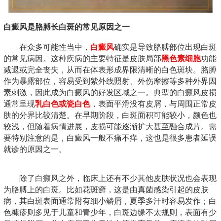
白癜风是胳膊长白斑的常见原因之一
在众多可能性当中，
白癜风
确实是导致胳膊部位出现白斑
的常见病因。这种疾病的主要特征是皮肤局部
黑色素细胞
功能
减退或完全丧失，从而在体表形成界限清晰的白色斑块。胳膊
作为暴露部位，容易受到紫外线照射、外伤摩擦等多种外界因
素刺激，因此成为白癜风的好发区域之一。典型的白癜风皮损
通常呈现
乳白色或瓷白色
，表面平滑没有皮屑，与周围正常皮
肤的分界比较清楚。在早期阶段，白斑面积可能较小，颜色也
较浅，但随着病情进展，皮损可能逐渐扩大甚至融合成片。需
要特别注意的是，白癜风一般不痛不痒，这也是很多患者延误
就诊的原因之一。
除了白癜风之外，临床上还有不少其他皮肤状况也会表现
为胳膊上的白斑。比如花斑癣，这是由真菌感染引起的皮肤
病，其白斑表面通常附有细小鳞屑，夏季多汗时容易发作；白
色糠疹则多见于儿童和青少年，白斑边缘不太规则，表面有少