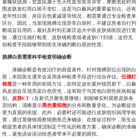
量糠状脱屑；贫血痣属于先天性血管发育异常，摩擦患处时周
围皮肤发红而白斑不变红，这是与白癜风的重要鉴别点。还有
老年性白斑、炎症后色素减退等情况，都需要通过专业检查来
区分。因此，当发现胳膊出现异常白斑时，不建议患者自行判
断或盲目用药，最好及时到石家庄远大中医皮肤病医院进行查
验，通过伍德灯检查、皮肤镜检查或者皮肤CT扫描，这些无
创检查手段能够帮助医生准确判断白斑的性质。
胳膊白斑需要科学检查明确诊断
准确诊断是有效治疗的前提条件。针对胳膊部位出现的白
斑，本院医生通常会采用多种检查手段进行综合评估。
伍德灯
检查
是一种常用的初筛方法，在特定波长紫外线照射下，白癜
风皮损会呈现亮蓝白色荧光，这有助于与其他白斑性疾病相鉴
别。
皮肤CT
（反射式共聚焦显微镜）则能够实时观察皮肤各
层结构，清晰显示
黑色素细胞
的分布和数量变化，为诊断提供
更为直观的依据。此外，必要时还可能进行皮肤组织病理学检
查，通过显微镜观察细胞形态来确诊。在接诊过程中，医生会
根据患者的具体情况制定个性化的检查方案，确保诊断的准确
性，避免误诊误治给患者带来不必要的困扰。