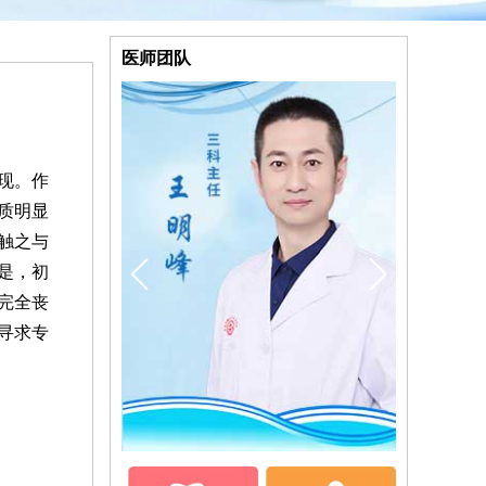
医师团队
现。作
质明显
触之与
是，初
完全丧
寻求专