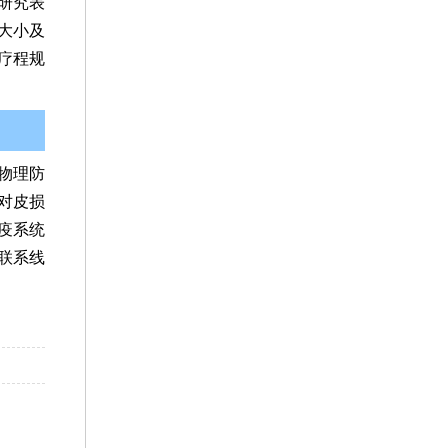
研究表
大小及
疗程规
物理防
对皮损
疫系统
联系线