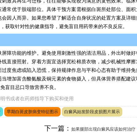
段刺激其再生与迁移，往往能够实现较为满意的复色效果。临床
应通常优于肢端部位。具体干预方案需根据白斑所处部位、面积
也会因人而异。如果您希望了解适合自身状况的处置方案及详细
通，获取针对性的健康指导，避免盲目用药带来的不良反应。
肤屏障功能的维护。避免使用刺激性强的清洁用品，外出时做好
外线直接照射。穿着方面宜选择宽松棉质衣物，减少机械性摩擦
而过度焦虑或陷入恐慌，保持规律作息与平和心态有助于维持免
适当增加富含酪氨酸及铜元素的食物摄入，但具体营养搭配建议
避免盲目忌口导致营养不良。
说明书或者在药师指导下购买和使用
析
早期白斑皮肤病变特征图示
白癜风始发阶段皮损图片展示
下一篇：
如果腿部出现白癜风应该如何治疗