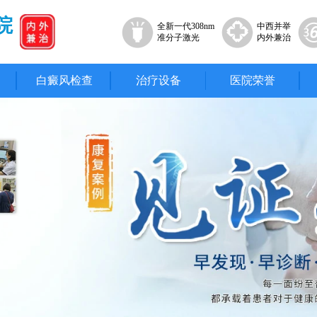
院
全新一代308nm
中西并举
准分子激光
内外兼治
白癜风检查
治疗设备
医院荣誉