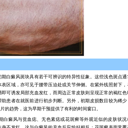
初期白癜风斑块具有若干可辨识的特异性征象。这些浅色斑点通
体表区域，亦可见于腰带压迫处或关节伸侧。在紫外线照射下，
晒即可诱发局部充血发红，而周边正常皮肤则呈现正常的褐红色
帮助患者在就医前进行初步判断。另外，初期皮损数目较为稀少
成片的趋势，这为早期干预提供了有利的时间窗口。
期白癜风与贫血痣、无色素痣或花斑癣等外观近似的皮肤状况
本身不发红，这与白癜风的充血反应恰好相反；花斑癣表面常覆