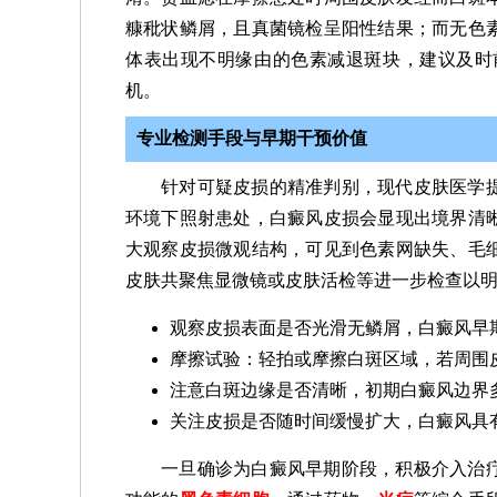
糠秕状鳞屑，且真菌镜检呈阳性结果；而无色
体表出现不明缘由的色素减退斑块，建议及时
机。
专业检测手段与早期干预价值
针对可疑皮损的精准判别，现代皮肤医学
环境下照射患处，白癜风皮损会显现出境界清
大观察皮损微观结构，可见到色素网缺失、毛
皮肤共聚焦显微镜或皮肤活检等进一步检查以
观察皮损表面是否光滑无鳞屑，白癜风早
摩擦试验：轻拍或摩擦白斑区域，若周围
注意白斑边缘是否清晰，初期白癜风边界
关注皮损是否随时间缓慢扩大，白癜风具
一旦确诊为白癜风早期阶段，积极介入治