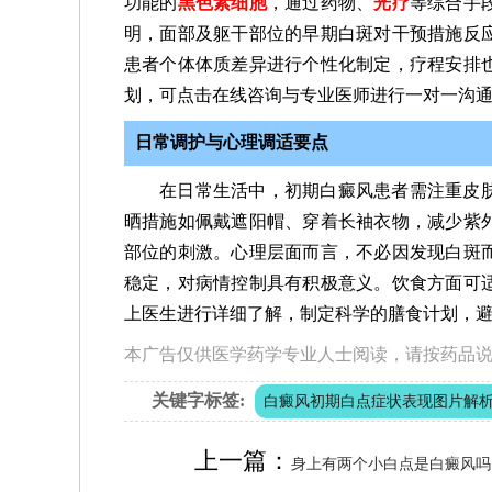
功能的
黑色素细胞
，通过药物、
光疗
等综合手
明，面部及躯干部位的早期白斑对干预措施反
患者个体体质差异进行个性化制定，疗程安排
划，可点击在线咨询与专业医师进行一对一沟
日常调护与心理调适要点
在日常生活中，初期白癜风患者需注重皮
晒措施如佩戴遮阳帽、穿着长袖衣物，减少紫
部位的刺激。心理层面而言，不必因发现白斑
稳定，对病情控制具有积极意义。饮食方面可
上医生进行详细了解，制定科学的膳食计划，
本广告仅供医学药学专业人士阅读，请按药品
关键字标签:
白癜风初期白点症状表现图片解
上一篇：
身上有两个小白点是白癜风吗