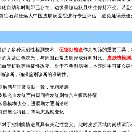
素痣自幼年时期即已存在，边缘呈锯齿状且终生保持不变。若您
前往石家庄远大中医皮肤病医院进行专业评估，避免延误最佳
提供了多种无创性检测技术。
伍德灯检查
作为初筛的重要工具，
晰的亮蓝白色荧光，与周围正常皮肤形成鲜明对比。
皮肤镜检测
细血管扩张等特征性改变。对于不典型病例，本院医生可能会建
明确诊断，确保鉴别诊断的准确性。
期触感与正常皮肤一致，无粗糙感
皮肤充血发红而白斑同样发红则符合白癜风特征
多呈模糊状态，进展期才逐渐清晰
有进展性特征，需动态观察变化
疗对于控制病情进展具有决定性意义。此时皮损区域内尚残留部