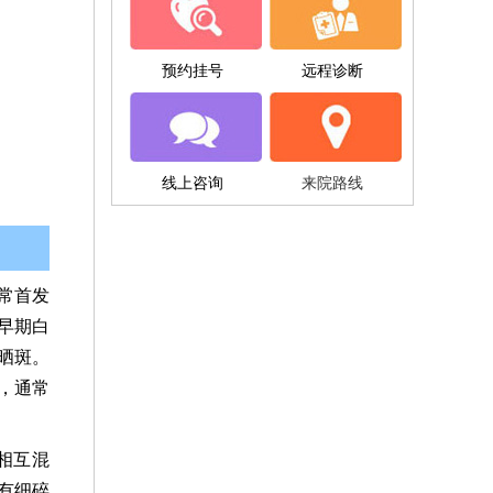
预约挂号
远程诊断
线上咨询
来院路线
常首发
早期白
晒斑。
，通常
相互混
有细碎