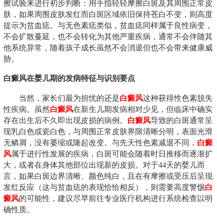
擦试验来进行初步判断：用手指轻轻摩擦白斑及其周围正常皮
肤，如果周围皮肤发红而白斑区域依旧保持苍白不变，则高度
提示为贫血痣。与无色素痣类似，贫血痣同样属于良性病变，
不会扩散蔓延，也不会转化为其他严重疾病，通常不会伴随其
他系统异常，随着孩子成长虽然不会消退但也不会带来健康威
胁。
白癜风在婴儿期的发病特征与识别要点
当然，家长们最为担忧的还是
白癜风
这种获得性色素脱失
性疾病。虽然
白癜风
在新生儿期发病相对少见，但临床中确实
存在出生后不久即出现皮损的病例。
白癜风
导致的白斑通常呈
现乳白色或瓷白色，与周围正常皮肤界限清晰分明，表面光滑
无鳞屑，没有萎缩或隆起改变。与先天性色素减退不同，
白癜
风
属于进行性发展的疾病，白斑可能会随着时日推移而逐渐扩
大，或者在身体其他部位出现新的皮损。对于44天的婴儿而
言，如果白斑边界清晰、颜色纯白，且在有摩擦或受压后呈现
发红反应（这与贫血痣的表现恰恰相反），则需要高度警惕
白
癜风
的可能性，建议尽早前往专业医疗机构进行系统检查以明
确性质。