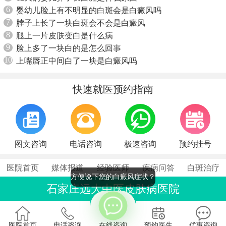
6
婴幼儿脸上有不明显的白斑会是白癜风吗
7
脖子上长了一块白斑会不会是白癜风
8
腿上一片皮肤变白是什么病
9
脸上多了一块白的是怎么回事
10
上嘴唇正中间白了一块是白癜风吗
快速就医预约指南
图文咨询
电话咨询
极速咨询
预约挂号
医院首页
媒体报道
经验医师
疾病问答
白斑治疗
方便说下您的白癜风症状？
石家庄远大中医皮肤病医院
联系电话：0311-86990555
石家庄桥西区裕华东路7号
医院首页
电话咨询
在线咨询
预约医生
优惠咨询