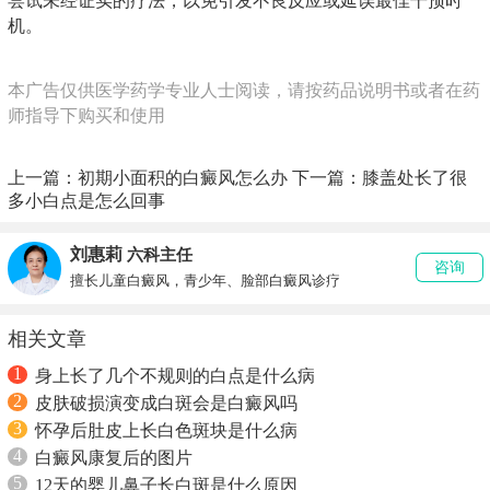
尝试未经证实的疗法，以免引发不良反应或延误最佳干预时
机。
本广告仅供医学药学专业人士阅读，请按药品说明书或者在药
师指导下购买和使用
上一篇：
初期小面积的白癜风怎么办
下一篇：
膝盖处长了很
多小白点是怎么回事
刘惠莉
六科主任
咨询
擅长儿童白癜风，青少年、脸部白癜风诊疗
相关文章
1
身上长了几个不规则的白点是什么病
2
皮肤破损演变成白斑会是白癜风吗
3
怀孕后肚皮上长白色斑块是什么病
4
白癜风康复后的图片
5
12天的婴儿鼻子长白斑是什么原因