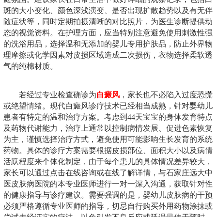
斑的大小变化、颜色深浅演变、是否出现扩散趋势以及有无伴
随症状等，同时定期拍摄清晰的对比照片，为医生诊断提供动
态的视觉资料。在护理方面，应当特别注意避免使用刺激性强
的洗浴用品，选择温和无添加的婴儿专用护肤品，防止外界物
理摩擦或化学因素对皮损区域造成二次损伤，衣物选择柔软透
气的纯棉材质。
若经过专业检查确诊为
白癜风
，家长也不必陷入过度恐慌
或绝望情绪。现代白癜风诊疗技术已经相当成熟，针对婴幼儿
患者有特定的温和治疗方案。考虑到44天宝宝的身体发育特点
及药物代谢能力，治疗上通常以控制病情发展、促进色素恢复
为主，谨慎选择治疗方式，避免使用可能影响生长发育的系统
药物。具体的诊疗方案需要根据皮损部位、面积大小以及病情
活跃程度来个体化制定，由于每个患儿的具体情况差异较大，
家长可以通过点击在线咨询或在线了解详情，与石家庄远大中
医皮肤病医院的本专业医师进行一对一深入沟通，获取针对性
的健康指导与诊疗建议。需要强调的是，婴幼儿皮肤病的干预
必须严格遵循专业医师的指导，切忌自行购买外用药物涂抹或