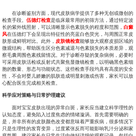
在诊断鉴别方面，现代皮肤病学提供了多种无创或微创的
检查手段。
伍德灯检查
是临床最常用的初筛方法，通过特定波
长的紫外线照射，可以清晰显示色素脱失的程度和范围，
白癜
风
在伍德灯下会呈现出特征性的亮蓝白色荧光，与周围正常皮
肤形成鲜明对比。此外，
皮肤镜检查
能够放大观察皮损区域的
微观结构，帮助医生区分色素减退与色素脱失的本质差异，观
察毛囊周围色素残留情况。对于诊断存疑的复杂病例，必要时
可采用皮肤活检或反射式共聚焦显微镜检查，以明确黑色素细
胞的数量、形态与功能状态。这些检查手段均具有高度的安全
性，不会对婴儿娇嫩的肌肤造成明显刺激或伤害，家长可以放
心配合医生完成相关检查。
科学应对策略与日常护理建议
面对宝宝皮肤出现的异常白斑，家长应当建立科学理性的
认知态度，避免陷入过度焦虑的情绪漩涡。首先需要明确的
是，并非所有的皮肤颜色改变都意味着严重疾病，很多情况下
只是生理性的发育变异，过度紧张反而可能影响乳汁分泌和家
庭氛围。建议家长在日常生活中做好详细的观察记录，包括白