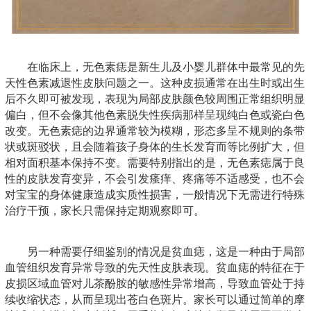
在临床上，无色素痣是新生儿及小婴儿群体中最常见的先
天性色素减退性皮肤问题之一。这种皮损通常在出生时或出生
后不久即可被发现，表现为局部皮肤颜色较周围正常组织明显
偏白，但不会像其他色素脱失性疾病那样呈现纯白色或瓷白色
改变。无色素痣的边界通常较为模糊，形态多呈不规则的条带
状或斑驳状，且会随着孩子身体的生长发育而等比例扩大，但
相对面积基本保持不变。需要特别指出的是，无色素痣属于良
性的皮肤发育变异，不会引发瘙痒、疼痛等不适感受，也不会
对宝宝的身体健康造成实质性损害，一般情况下无需进行特殊
治疗干预，家长只需保持定期观察即可。
另一种需要仔细鉴别的情况是贫血痣，这是一种由于局部
血管组织发育异常导致的先天性皮肤表现。贫血痣的特征在于
皮损区域血管对儿茶酚胺的敏感性异常增高，导致血管处于持
续收缩状态，从而呈现出苍白色斑片。家长可以通过简单的摩