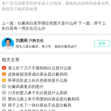
本广告仅供医学药学专业人士阅读，请按药品说明书或者在药
师指导下购买和使用
上一篇：
白癜风白斑早期症状图片是什么样
下一篇：
脖子上
长白斑有一周左右怎么办
刘惠莉
六科主任
咨询
擅长儿童白癜风，青少年、脸部白癜风诊疗
相关文章
1
身上长了几个不规则的白点是什么病
2
皮肤破损演变成白斑会是白癜风吗
3
怀孕后肚皮上长白色斑块是什么病
4
白癜风康复后的图片
5
12天的婴儿鼻子长白斑是什么原因
6
婴幼儿脸上有不明显的白斑会是白癜风吗
7
脖子上长了一块白斑会不会是白癜风
8