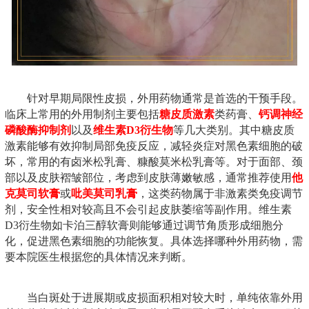
针对早期局限性皮损，外用药物通常是首选的干预手段。
临床上常用的外用制剂主要包括
糖皮质激素
类药膏、
钙调神经
磷酸酶抑制剂
以及
维生素D3衍生物
等几大类别。其中糖皮质
激素能够有效抑制局部免疫反应，减轻炎症对黑色素细胞的破
坏，常用的有卤米松乳膏、糠酸莫米松乳膏等。对于面部、颈
部以及皮肤褶皱部位，考虑到皮肤薄嫩敏感，通常推荐使用
他
克莫司软膏
或
吡美莫司乳膏
，这类药物属于非激素类免疫调节
剂，安全性相对较高且不会引起皮肤萎缩等副作用。维生素
D3衍生物如卡泊三醇软膏则能够通过调节角质形成细胞分
化，促进黑色素细胞的功能恢复。具体选择哪种外用药物，需
要本院医生根据您的具体情况来判断。
当白斑处于进展期或皮损面积相对较大时，单纯依靠外用