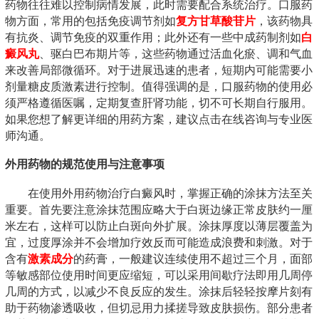
药物往往难以控制病情发展，此时需要配合系统治疗。口服药
物方面，常用的包括免疫调节剂如
复方甘草酸苷片
，该药物具
有抗炎、调节免疫的双重作用；此外还有一些中成药制剂如
白
癜风丸
、驱白巴布期片等，这些药物通过活血化瘀、调和气血
来改善局部微循环。对于进展迅速的患者，短期内可能需要小
剂量糖皮质激素进行控制。值得强调的是，口服药物的使用必
须严格遵循医嘱，定期复查肝肾功能，切不可长期自行服用。
如果您想了解更详细的用药方案，建议点击在线咨询与专业医
师沟通。
外用药物的规范使用与注意事项
在使用外用药物治疗白癜风时，掌握正确的涂抹方法至关
重要。首先要注意涂抹范围应略大于白斑边缘正常皮肤约一厘
米左右，这样可以防止白斑向外扩展。涂抹厚度以薄层覆盖为
宜，过度厚涂并不会增加疗效反而可能造成浪费和刺激。对于
含有
激素成分
的药膏，一般建议连续使用不超过三个月，面部
等敏感部位使用时间更应缩短，可以采用间歇疗法即用几周停
几周的方式，以减少不良反应的发生。涂抹后轻轻按摩片刻有
助于药物渗透吸收，但切忌用力揉搓导致皮肤损伤。部分患者