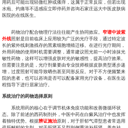
用药后可能出现轻微红肿或瘙痒，这属于正常反应，但若出现
水疱、灼痛等不适感应立即停药并咨询石家庄远大中医皮肤病
医院的在线医生。
药物治疗配合物理疗法往往能产生协同效应。
窄谱中波紫
外线
照射是目前临床上应用较为广泛的光疗手段，通过特定波
长的紫外线刺激残存的黑素细胞增殖迁移。在进行光疗期间，
外用药物的使用时机需要调整，通常建议照光前一小时涂抹光
敏性药物，这样可以增强皮肤对光的敏感性，提高治疗效果。
但需要注意的是，光疗剂量要由专业技师根据皮肤类型逐步递
增，过度照射可能导致晒伤甚至同形反应。对于不方便频繁来
院的患者，也可以咨询是否可以配备家用光疗设备，在医生远
程指导下进行居家治疗。
系统治疗的药物选择原则
系统用药的核心在于调节机体免疫功能和改善微循环状
态。除了前述的西药制剂外，中医中药在白癜风治疗中也发挥
着独特优势。根据
辨证施治
原则，对于肝郁气滞型患者常选用
疏肝解郁的方剂，对于肝肾不足型则侧重滋补肝肾、养血祛