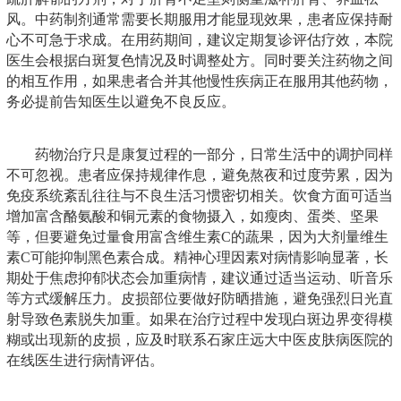
风。中药制剂通常需要长期服用才能显现效果，患者应保持耐
心不可急于求成。在用药期间，建议定期复诊评估疗效，本院
医生会根据白斑复色情况及时调整处方。同时要关注药物之间
的相互作用，如果患者合并其他慢性疾病正在服用其他药物，
务必提前告知医生以避免不良反应。
药物治疗只是康复过程的一部分，日常生活中的调护同样
不可忽视。患者应保持规律作息，避免熬夜和过度劳累，因为
免疫系统紊乱往往与不良生活习惯密切相关。饮食方面可适当
增加富含酪氨酸和铜元素的食物摄入，如瘦肉、蛋类、坚果
等，但要避免过量食用富含维生素C的蔬果，因为大剂量维生
素C可能抑制黑色素合成。精神心理因素对病情影响显著，长
期处于焦虑抑郁状态会加重病情，建议通过适当运动、听音乐
等方式缓解压力。皮损部位要做好防晒措施，避免强烈日光直
射导致色素脱失加重。如果在治疗过程中发现白斑边界变得模
糊或出现新的皮损，应及时联系石家庄远大中医皮肤病医院的
在线医生进行病情评估。