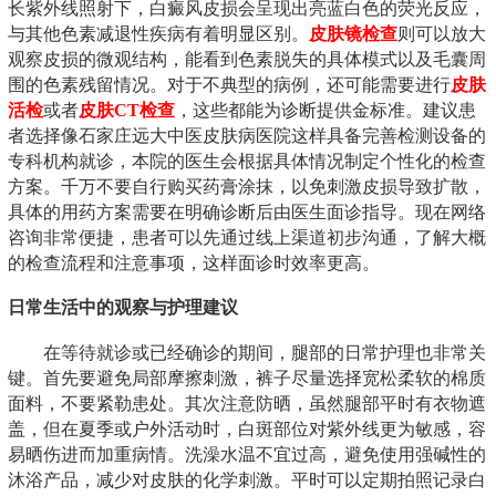
长紫外线照射下，白癜风皮损会呈现出亮蓝白色的荧光反应，
与其他色素减退性疾病有着明显区别。
皮肤镜检查
则可以放大
观察皮损的微观结构，能看到色素脱失的具体模式以及毛囊周
围的色素残留情况。对于不典型的病例，还可能需要进行
皮肤
活检
或者
皮肤CT检查
，这些都能为诊断提供金标准。建议患
者选择像石家庄远大中医皮肤病医院这样具备完善检测设备的
专科机构就诊，本院的医生会根据具体情况制定个性化的检查
方案。千万不要自行购买药膏涂抹，以免刺激皮损导致扩散，
具体的用药方案需要在明确诊断后由医生面诊指导。现在网络
咨询非常便捷，患者可以先通过线上渠道初步沟通，了解大概
的检查流程和注意事项，这样面诊时效率更高。
日常生活中的观察与护理建议
在等待就诊或已经确诊的期间，腿部的日常护理也非常关
键。首先要避免局部摩擦刺激，裤子尽量选择宽松柔软的棉质
面料，不要紧勒患处。其次注意防晒，虽然腿部平时有衣物遮
盖，但在夏季或户外活动时，白斑部位对紫外线更为敏感，容
易晒伤进而加重病情。洗澡水温不宜过高，避免使用强碱性的
沐浴产品，减少对皮肤的化学刺激。平时可以定期拍照记录白