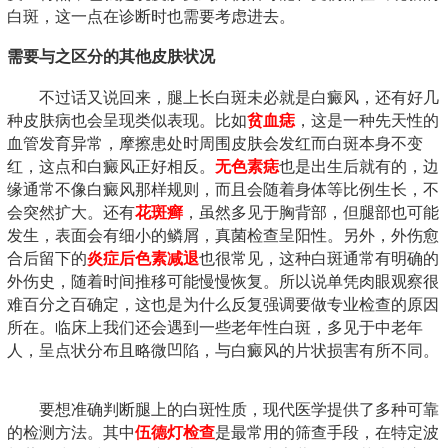
白斑，这一点在诊断时也需要考虑进去。
需要与之区分的其他皮肤状况
不过话又说回来，腿上长白斑未必就是白癜风，还有好几
种皮肤病也会呈现类似表现。比如
贫血痣
，这是一种先天性的
血管发育异常，摩擦患处时周围皮肤会发红而白斑本身不变
红，这点和白癜风正好相反。
无色素痣
也是出生后就有的，边
缘通常不像白癜风那样规则，而且会随着身体等比例生长，不
会突然扩大。还有
花斑癣
，虽然多见于胸背部，但腿部也可能
发生，表面会有细小的鳞屑，真菌检查呈阳性。另外，外伤愈
合后留下的
炎症后色素减退
也很常见，这种白斑通常有明确的
外伤史，随着时间推移可能慢慢恢复。所以说单凭肉眼观察很
难百分之百确定，这也是为什么反复强调要做专业检查的原因
所在。临床上我们还会遇到一些老年性白斑，多见于中老年
人，呈点状分布且略微凹陷，与白癜风的片状损害有所不同。
要想准确判断腿上的白斑性质，现代医学提供了多种可靠
的检测方法。其中
伍德灯检查
是最常用的筛查手段，在特定波