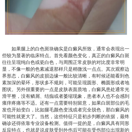
如果腿上的白色斑块确实是白癜风所致，通常会表现出一
些较为显著的临床特点。首先看颜色变化，真正的白癜风白斑
往往呈现纯白色或瓷白色，与周围正常皮肤的对比度非常明
显，不像一般的色素减退那样只是稍微浅一点点。其次观察边
界形态，白癜风的皮损边缘一般比较清晰，有时候还能看到色
素加深的晕环，形状多不规则，可能呈现圆形、椭圆形或者地
图状。另外很重要的一点是皮肤表面质地，白癜风患处通常光
滑平整，没有鳞屑、结痂或者萎缩现象，患者本人也不会感到
瘙痒疼痛等不适。还有一点需要特别留意，如果白斑部位的毛
发也开始变白，比如腿毛颜色变浅或者完全脱色，那白癜风的
可能性就更大了。当然，这些特征只是初步判断的依据，最终
确诊还得依靠专业设备检测。值得一提的是，白癜风具有同形
反应特点，也就是说皮肤受到外伤后可能在受伤部位出现新的