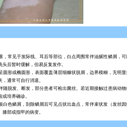
：
塞，常见于发际线、耳后等部位，白点周围常伴油腻性鳞屑，可
洗头后暂时缓解，但易反复发作。
呈圆形或椭圆形，表面覆盖薄层细糠状脱屑，边界模糊，无明显
关，通常可自行消退。
伴随脱发、断发，部分患者可检出菌丝。若近期接触过患病动物
检或培养确诊。
银白色鳞屑，刮除鳞屑后可见点状出血点，常伴束状发（发丝因
、膝部或指甲的病变。