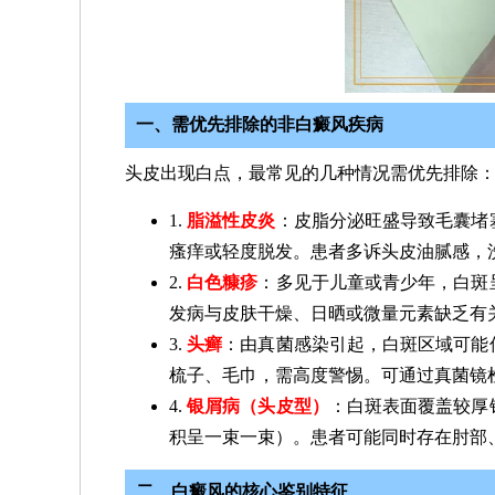
一、需优先排除的非白癜风疾病
头皮出现白点，最常见的几种情况需优先排除
1.
脂溢性皮炎
：皮脂分泌旺盛导致毛囊堵
瘙痒或轻度脱发。患者多诉头皮油腻感，
2.
白色糠疹
：多见于儿童或青少年，白斑
发病与皮肤干燥、日晒或微量元素缺乏有
3.
头癣
：由真菌感染引起，白斑区域可能
梳子、毛巾，需高度警惕。可通过真菌镜
4.
银屑病（头皮型）
：白斑表面覆盖较厚
积呈一束一束）。患者可能同时存在肘部
二、白癜风的核心鉴别特征