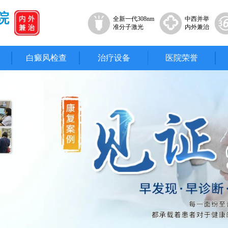
院
全新一代308nm
中西并举
准分子激光
内外兼治
白癜风检查
治疗设备
医院荣誉