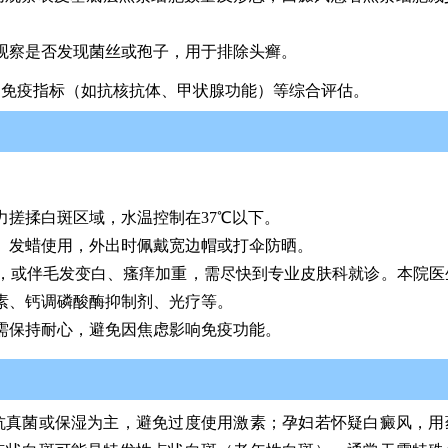
。
观察是否发现菌丝或孢子，用于排除头癣。
、免疫指标（如抗核抗体、甲状腺功能）等综合评估。
：
力搓揉白斑区域，水温控制在37℃以下。
、发蜡使用，外出时佩戴宽边帽或打伞防晒。
，或伴毛发变白、瘙痒加重，需尽快到专业皮肤科就诊。本院医
素、钙调磷酸酶抑制剂、光疗等。
需保持耐心，避免因焦虑影响免疫功能。
抗真菌或保湿为主，避免过度使用激素；孕妇若怀疑白癜风，用