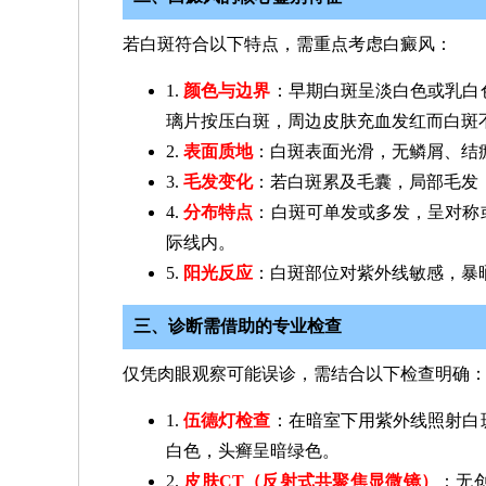
若白斑符合以下特点，需重点考虑白癜风：
1.
颜色与边界
：早期白斑呈淡白色或乳白
璃片按压白斑，周边皮肤充血发红而白斑
2.
表面质地
：白斑表面光滑，无鳞屑、结
3.
毛发变化
：若白斑累及毛囊，局部毛发
4.
分布特点
：白斑可单发或多发，呈对称
际线内。
5.
阳光反应
：白斑部位对紫外线敏感，暴
三、诊断需借助的专业检查
仅凭肉眼观察可能误诊，需结合以下检查明确
1.
伍德灯检查
：在暗室下用紫外线照射白
白色，头癣呈暗绿色。
2.
皮肤CT（反射式共聚焦显微镜）
：无