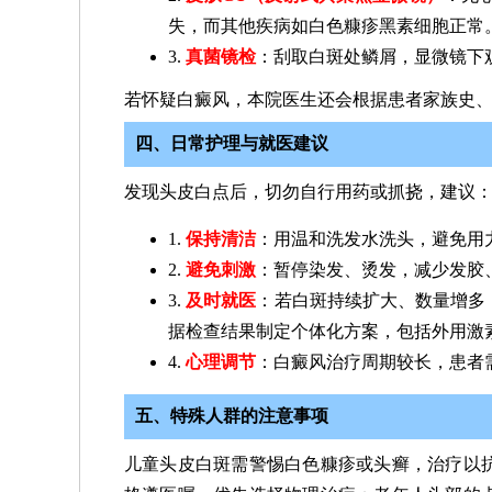
失，而其他疾病如白色糠疹黑素细胞正常
3.
真菌镜检
：刮取白斑处鳞屑，显微镜下
若怀疑白癜风，本院医生还会根据患者家族史
四、日常护理与就医建议
发现头皮白点后，切勿自行用药或抓挠，建议
1.
保持清洁
：用温和洗发水洗头，避免用
2.
避免刺激
：暂停染发、烫发，减少发胶
3.
及时就医
：若白斑持续扩大、数量增多
据检查结果制定个体化方案，包括外用激
4.
心理调节
：白癜风治疗周期较长，患者
五、特殊人群的注意事项
儿童头皮白斑需警惕白色糠疹或头癣，治疗以