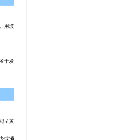
。用玻
匿于发
能呈黄
少或消