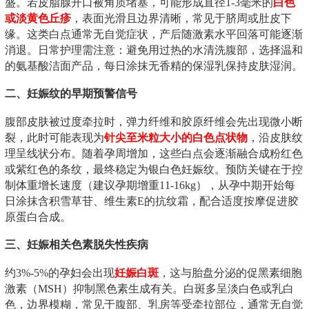
盛。若皮脂腺开口被角质堵塞，可能形成直径1-3毫米的
白色
或淡黄色丘疹
，表面光滑且边界清晰，常见于脐周或肚皮下
缘。这类白点通常无自觉症状，产后随激素水平回落可能逐渐
消退。日常护理需注意：避免用过热的水清洗腹部，选择温和
的氨基酸洁面产品，每日涂抹无香精的保湿乳保持皮肤湿润。
二、妊娠纹的早期预警信号
腹部皮肤被过度牵拉时，弹力纤维和胶原纤维会先出现微小断
裂，此时可能表现为
针尖至米粒大小的白色点状物
，沿皮肤纹
理呈线状分布。随着孕周增加，这些白点会逐渐融合成粉红色
或紫红色的条纹，最终稳定为银白色妊娠纹。预防关键在于控
制体重增长速度（建议孕期增重11-16kg），从孕中期开始每
日涂抹含积雪草苷、维生素E的抗纹霜，配合适度按摩促进胶
原蛋白合成。
三、妊娠相关色素脱失性疾病
约3%-5%的孕妇会出现
妊娠白斑
，这与胎盘分泌的促黑素细胞
激素（MSH）抑制黑色素生成有关。白斑多呈淡白色或乳白
色，边界模糊，常见于腹部、乳房等受牵拉部位，通常无自觉