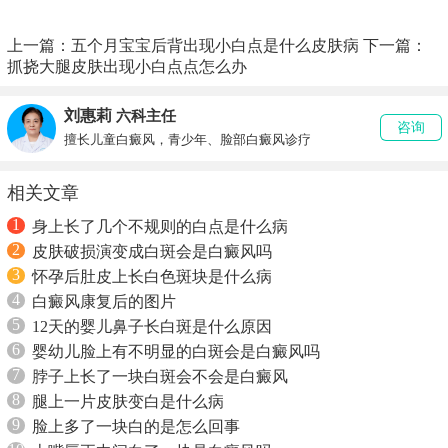
上一篇：
五个月宝宝后背出现小白点是什么皮肤病
下一篇：
抓挠大腿皮肤出现小白点点怎么办
刘惠莉
六科主任
咨询
擅长儿童白癜风，青少年、脸部白癜风诊疗
相关文章
1
身上长了几个不规则的白点是什么病
2
皮肤破损演变成白斑会是白癜风吗
3
怀孕后肚皮上长白色斑块是什么病
4
白癜风康复后的图片
5
12天的婴儿鼻子长白斑是什么原因
6
婴幼儿脸上有不明显的白斑会是白癜风吗
7
脖子上长了一块白斑会不会是白癜风
8
腿上一片皮肤变白是什么病
9
脸上多了一块白的是怎么回事