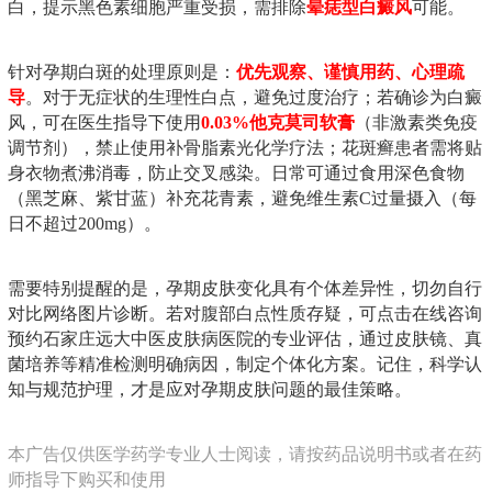
白，提示黑色素细胞严重受损，需排除
晕痣型白癜风
可能。
针对孕期白斑的处理原则是：
优先观察、谨慎用药、心理疏
导
。对于无症状的生理性白点，避免过度治疗；若确诊为白癜
风，可在医生指导下使用
0.03%他克莫司软膏
（非激素类免疫
调节剂），禁止使用补骨脂素光化学疗法；花斑癣患者需将贴
身衣物煮沸消毒，防止交叉感染。日常可通过食用深色食物
（黑芝麻、紫甘蓝）补充花青素，避免维生素C过量摄入（每
日不超过200mg）。
需要特别提醒的是，孕期皮肤变化具有个体差异性，切勿自行
对比网络图片诊断。若对腹部白点性质存疑，可点击在线咨询
预约石家庄远大中医皮肤病医院的专业评估，通过皮肤镜、真
菌培养等精准检测明确病因，制定个体化方案。记住，科学认
知与规范护理，才是应对孕期皮肤问题的最佳策略。
本广告仅供医学药学专业人士阅读，请按药品说明书或者在药
师指导下购买和使用