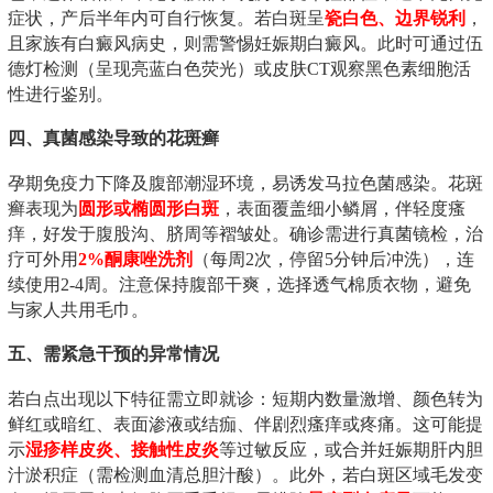
症状，产后半年内可自行恢复。若白斑呈
瓷白色、边界锐利
，
且家族有白癜风病史，则需警惕妊娠期白癜风。此时可通过伍
德灯检测（呈现亮蓝白色荧光）或皮肤CT观察黑色素细胞活
性进行鉴别。
四、真菌感染导致的花斑癣
孕期免疫力下降及腹部潮湿环境，易诱发马拉色菌感染。花斑
癣表现为
圆形或椭圆形白斑
，表面覆盖细小鳞屑，伴轻度瘙
痒，好发于腹股沟、脐周等褶皱处。确诊需进行真菌镜检，治
疗可外用
2%酮康唑洗剂
（每周2次，停留5分钟后冲洗），连
续使用2-4周。注意保持腹部干爽，选择透气棉质衣物，避免
与家人共用毛巾。
五、需紧急干预的异常情况
若白点出现以下特征需立即就诊：短期内数量激增、颜色转为
鲜红或暗红、表面渗液或结痂、伴剧烈瘙痒或疼痛。这可能提
示
湿疹样皮炎、接触性皮炎
等过敏反应，或合并妊娠期肝内胆
汁淤积症（需检测血清总胆汁酸）。此外，若白斑区域毛发变