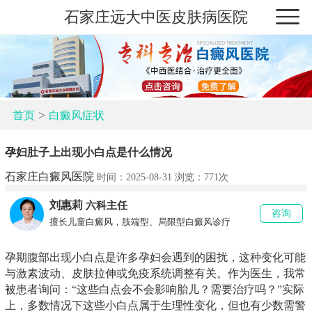
石家庄远大中医皮肤病医院
>
首页
白癜风症状
孕妇肚子上出现小白点是什么情况
石家庄白癜风医院
时间：2025-08-31 浏览：
771次
刘惠莉
六科主任
咨询
擅长儿童白癜风，肢端型、局限型白癜风诊疗
孕期腹部出现小白点是许多孕妇会遇到的困扰，这种变化可能
与激素波动、皮肤拉伸或免疫系统调整有关。作为医生，我常
被患者询问：“这些白点会不会影响胎儿？需要治疗吗？”实际
上，多数情况下这些小白点属于生理性变化，但也有少数需警