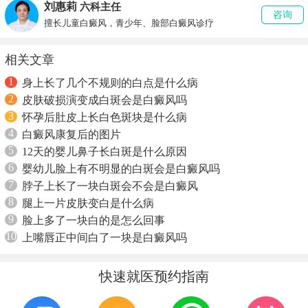
刘惠莉
六科主任
咨询
擅长儿童白癜风，青少年、脸部白癜风诊疗
相关文章
1
身上长了几个不规则的白点是什么病
2
皮肤破损演变成白斑会是白癜风吗
3
怀孕后肚皮上长白色斑块是什么病
4
白癜风康复后的图片
5
12天的婴儿鼻子长白斑是什么原因
6
婴幼儿脸上有不明显的白斑会是白癜风吗
7
脖子上长了一块白斑会不会是白癜风
8
腿上一片皮肤变白是什么病
9
脸上多了一块白的是怎么回事
10
上嘴唇正中间白了一块是白癜风吗
快速就医预约指南