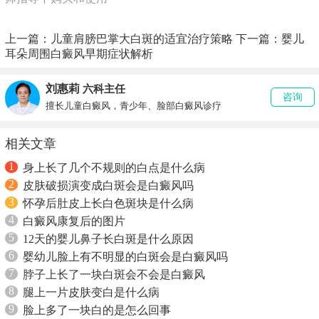
上一篇：
儿童肩膀巴掌大白斑的适宜治疗策略
下一篇：
婴儿
耳朵周围白癜风早期症状解析
刘惠莉
六科主任
咨询
擅长儿童白癜风，青少年、脸部白癜风诊疗
相关文章
1
身上长了几个不规则的白点是什么病
2
皮肤破损演变成白斑会是白癜风吗
3
怀孕后肚皮上长白色斑块是什么病
4
白癜风康复后的图片
5
12天的婴儿鼻子长白斑是什么原因
6
婴幼儿脸上有不明显的白斑会是白癜风吗
7
脖子上长了一块白斑会不会是白癜风
8
腿上一片皮肤变白是什么病
9
脸上多了一块白的是怎么回事