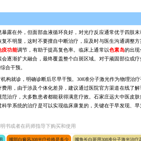
然暴露在外，但面部血液循环良好，对光疗反应通常优于四肢末
恢复不明显，这时不要擅自中断治疗，应及时与医生沟通调整方
免疫功能
调节，有助于提高复色率。临床上通常以
色素岛
的出现
素会逐渐扩大融合，最终覆盖整个白斑区域。对于顽固部位或疗
行综合干预。
机构就诊，明确诊断后尽早干预。308准分子激光作为物理治疗
疗费用，由于涉及个体化差异，建议通过医院官方渠道在线了解
规范治疗，大多数患者都能获得满意疗效。石家庄远大中医皮肤
过科学系统的治疗是可以实现临床康复的，关键在于早发现、早
说明书或者在药师指导下购买和使用
用
嘴部白癜风308光疗价格是多少
嘴角长白斑用308准分子激光治疗