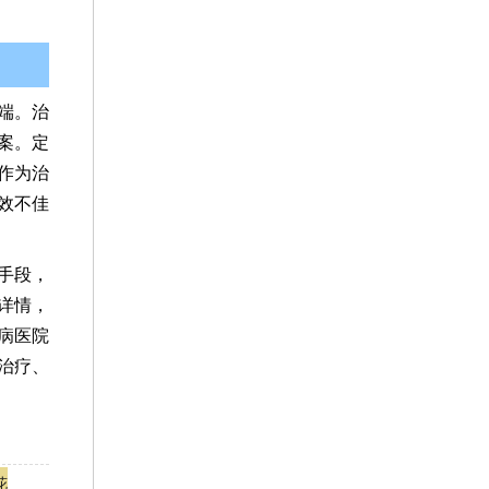
端。治
案。定
作为治
效不佳
手段，
详情，
病医院
治疗、
花