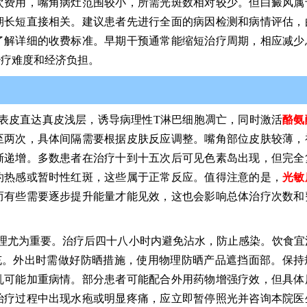
次费用，嘴角病灶范围较小，所需光斑数相对较少。但白癜风属
期长短直接相关。建议患者先进行全面的病因检测和病情评估，
了解详细的收费标准。早期干预通常能缩短治疗周期，相应减少
治疗难度和经济负担。
透表皮直达真皮浅层，诱导病理性T淋巴细胞凋亡，同时激活
酪氨
至两次，具体间隔需要根据皮肤反应调整。嘴角部位皮肤较薄，
渐递增。多数患者在治疗十到十五次后可见色素岛出现，但完全
灼热感或暂时性红斑，这些属于正常反应。值得注意的是，
光敏
而有些需要逐步提升能量才能见效，这也会影响总体治疗次数和
护理尤为重要。治疗后四十八小时内避免沾水，防止感染。饮食宜
充。外出时需做好防晒措施，使用物理防晒产品遮挡面部。保持
乱可能加重病情。部分患者可能配合外用药物增强疗效，但具体
治疗过程中出现水疱或明显疼痛，应立即暂停照光并咨询本院医