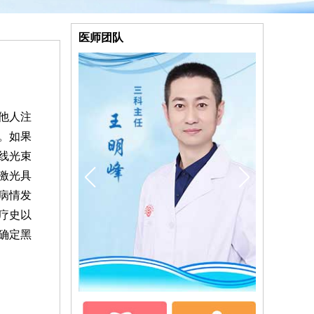
医师团队
他人注
。如果
线光束
激光具
病情发
疗史以
确定黑