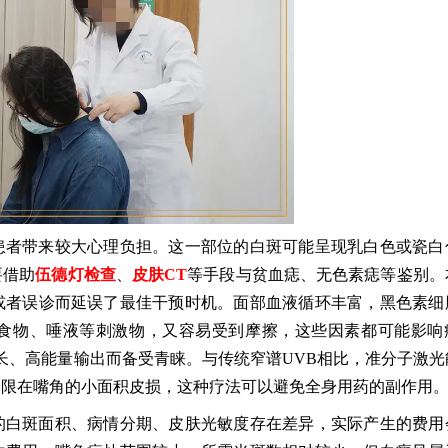
患者带来较大心理负担。这一部位的白斑可能呈现乳白色或瓷白
要借助
伍德灯检查
、
皮肤CT
等手段与贫血痣、无色素痣等鉴别。
或者误诊而延误了最佳干预时机。面部血液循环丰富，黑色素细
食物、唾液等刺激物，又容易受到摩擦，这些因素都可能影响
长、高能量输出而备受青睐。与传统窄谱UVB相比，准分子激光
局限在嘴角的小面积皮损，这种疗法可以避免全身用药的副作用
的白斑面积、病情分期、皮肤光敏度存在差异，实际产生的费用