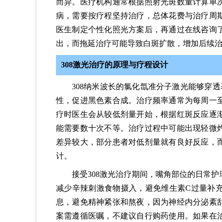
而异。医疗机构通常根据照射光斑数量计算单
病，需要按疗程坚持治疗，总体花费与治疗周
医生制定个性化照光方案后，再通过在线咨询
出，而拖延治疗可能导致白斑扩散，增加后续
308激光治疗的原理与疗程设计
308纳米波长的氯化氙准分子激光能够穿
性，促进黑色素合成。治疗频率通常为每周一
疗时医生会从较低剂量开始，根据红斑反应逐
能需要数十次不等。治疗过程中可能出现轻微
差异较大，部分患者对低剂量就有良好反应，
计。
接受308激光治疗期间，嘴角部位的日常
减少辛辣刺激食物摄入，避免维生素C过量补
息，避免精神紧张和熬夜，因为神经内分泌紊
案需遵循医嘱，不建议自行购药使用。如果在