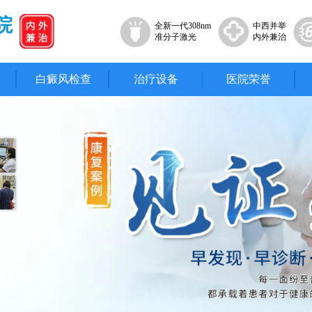
院
全新一代308nm
中西并举
准分子激光
内外兼治
白癜风检查
治疗设备
医院荣誉