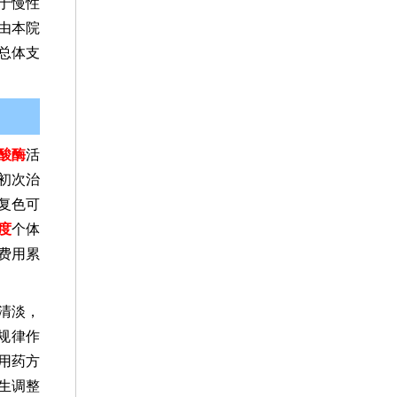
于慢性
由本院
总体支
酸酶
活
初次治
复色可
度
个体
费用累
清淡，
规律作
用药方
生调整