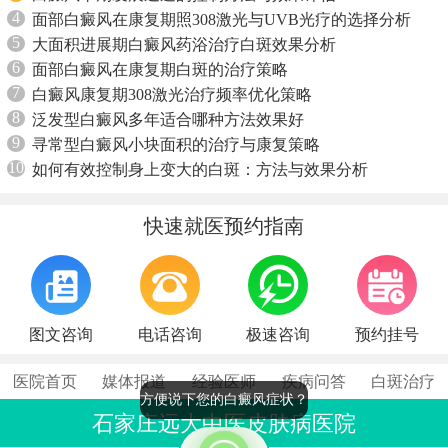
4
面部白癜风在康复期照308激光与UVB光疗的选择分析
5
大面积进展期白癜风药浴治疗白斑效果分析
6
面部白癜风在康复期白斑的治疗策略
7
白癜风康复期308激光治疗频率优化策略
8
泛发型白癜风多年适合哪种方法效果好
9
寻常型白癜风小块面积的治疗与康复策略
10
如何有效控制身上变大的白斑：方法与效果分析
快速就医预约指南
图文咨询
电话咨询
极速咨询
预约挂号
医院首页
媒体报道
经验医师
疾病问答
白斑治疗
方便说下您的白癜风症状？
石家庄远大中医皮肤病医院