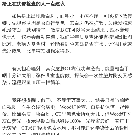
给正在犹豫检查的人一点建议
如果身上出现新白斑，面积小，不痛不痒，可以按下暂停
键，先观察两周是否自行复色；若白斑仍在扩散，边缘发粉或
毛发变白，就别猜了，做皮肤CT可以当天出结果，既不麻烦
也无创。仪器会自动存档，我们半年后复查还能直接调出旧图
比对。老病人复查时，还能看到色素岛是否扩张，评估用药或
光疗效果，比单纯拍照稳定得多。
有人担心辐射，其实皮肤CT靠低功率激光，能量相当于
晒十分钟太阳，孕妇儿童也能做。探头会一次性垫片防交叉感
染，流程跟量血压一样简单。
我还想提醒，做了CT不等于万事大吉。结果只是当前断
面视图，医生会结合病史、Wood灯检查、自身抗体谱一起评
价。比如头皮一块白斑，CT里黑色素所剩无几，但Wood灯下
灰白荧光，提示早期白癜风额度100%，光疗窗最好；若灯下
无荧光，CT只是轻度色素不均，那可能是化学染烫后的暂时
性色素脱失，调整洗护即可。