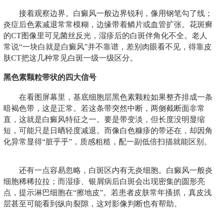
接着观察边界。白癜风一般边界锐利，像用钢笔勾了线；
炎症后色素减退常常模糊，边缘带着鳞片或血管扩张。花斑癣
的CT图像里可见菌丝反光，湿疹后的白斑伴角化不全。老人
常说“一块白就是白癜风”并不靠谱，差别肉眼看不见，得靠皮
肤CT把这几种常见白斑一级一级区分。
黑色素颗粒带状的四大信号
在看图屏幕里，基底细胞层黑色素颗粒如果整齐排成一条
暗褐色带，这是正常。若这条带突然中断，两侧截断面非常
直，这就是白癜风特征之一。要是带变淡，但长度没明显缩
短，可能只是日晒轻度减退。而像白色糠疹的带还在，却因角
化异常显得“脏乎乎”，质感粗糙，配一副低倍扫描就能区别。
还有一点容易忽略，白斑区内有无炎细胞。白癜风一般炎
细胞稀稀拉拉；而湿疹、银屑病后白斑会出现密集的圆形亮
点，提示淋巴细胞在“擦地皮”。若患者皮肤常年搔抓，真皮浅
层甚至可能看到纵向裂隙，这对影像判断也有帮助。