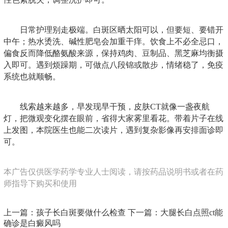
日常护理别走极端。白斑区晒太阳可以，但要短、要错开
中午；热水烫洗、碱性肥皂会加重干痒。饮食上不必全忌口，
偏食反而降低酪氨酸来源，保持鸡肉、豆制品、黑芝麻均衡摄
入即可。遇到烦躁期，可做点八段锦或散步，情绪稳了，免疫
系统也就顺畅。
线索越来越多，早发现早干预，皮肤CT就像一盏夜航
灯，把微观变化摆在眼前，省得大家雾里看花。带着片子在线
上发图，本院医生也能二次读片，遇到复杂影像再安排面诊即
可。
本广告仅供医学药学专业人士阅读，请按药品说明书或者在药
师指导下购买和使用
上一篇：
孩子长白斑要做什么检查
下一篇：
大腿长白点照ct能
确诊是白癜风吗