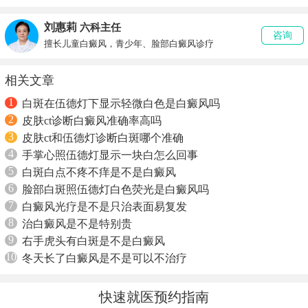
刘惠莉
六科主任
咨询
擅长儿童白癜风，青少年、脸部白癜风诊疗
相关文章
1
白斑在伍德灯下显示轻微白色是白癜风吗
2
皮肤ct诊断白癜风准确率高吗
3
皮肤ct和伍德灯诊断白斑哪个准确
4
手掌心照伍德灯显示一块白怎么回事
5
白斑白点不疼不痒是不是白癜风
6
脸部白斑照伍德灯白色荧光是白癜风吗
7
白癜风光疗是不是只治表面易复发
8
治白癜风是不是特别贵
9
右手虎头有白斑是不是白癜风
10
冬天长了白癜风是不是可以不治疗
快速就医预约指南