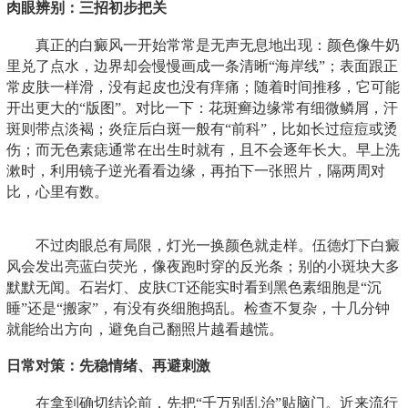
肉眼辨别：三招初步把关
真正的白癜风一开始常常是无声无息地出现：颜色像牛奶
里兑了点水，边界却会慢慢画成一条清晰“海岸线”；表面跟正
常皮肤一样滑，没有起皮也没有痒痛；随着时间推移，它可能
开出更大的“版图”。对比一下：花斑癣边缘常有细微鳞屑，汗
斑则带点淡褐；炎症后白斑一般有“前科”，比如长过痘痘或烫
伤；而无色素痣通常在出生时就有，且不会逐年长大。早上洗
漱时，利用镜子逆光看看边缘，再拍下一张照片，隔两周对
比，心里有数。
不过肉眼总有局限，灯光一换颜色就走样。伍德灯下白癜
风会发出亮蓝白荧光，像夜跑时穿的反光条；别的小斑块大多
默默无闻。石岩灯、皮肤CT还能实时看到黑色素细胞是“沉
睡”还是“搬家”，有没有炎细胞捣乱。检查不复杂，十几分钟
就能给出方向，避免自己翻照片越看越慌。
日常对策：先稳情绪、再避刺激
在拿到确切结论前，先把“千万别乱治”贴脑门。近来流行