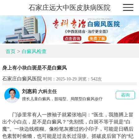
石家庄远大中医皮肤病医院
>
首页
白癜风检查
身上有小块白斑是不是白癜风
石家庄白癜风医院
时间：2025-10-29 浏览：
542次
刘惠莉
六科主任
咨询
擅长儿童白癜风，肢端型、局限型白癜风诊疗
门诊里常有人一撩袖子就紧张地问：“医生，我胳膊上冒
出个小白点，是不是白癜风？”先别慌，白斑不等于就是“白
魔”。一块边线模糊、像粉笔灰擦过的小印子，可能是日晒后
色素暂时偷懒，也可能是过去长过湿疹、抓破皮后留下的“纪