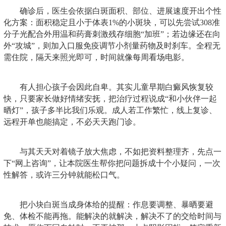
确诊后，医生会依据白斑面积、部位、进展速度开出个性
化方案：面积稳定且小于体表1%的小斑块，可以先尝试308准
分子光配合外用温和药膏刺激残存细胞“加班”；若边缘还在向
外“攻城”，则加入口服免疫调节小剂量药物及时刹车。全程无
需住院，隔天来照光即可，时间就像每周看场电影。
有人担心孩子会因此自卑。其实儿童早期白癜风恢复较
快，只要家长做好情绪安抚，把治疗过程说成“和小伙伴一起
晒灯”，孩子多半比我们乐观。成人若工作繁忙，线上复诊、
远程开单也能搞定，不必天天跑门诊。
与其天天对着镜子放大焦虑，不如把资料整理齐，先点一
下“网上咨询”，让本院医生帮你把问题拆成十个小疑问，一次
性解答，或许三分钟就能松口气。
把小块白斑当成身体给的提醒：作息要调整、暴晒要避
免、体检不能再拖。能解决的就解决，解决不了的交给时间与