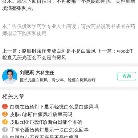
技术。愿你下回自拍时，不再被那一小点阴影困扰，笑容重新
填满整张照片。
本广告仅供医学药学专业人士阅读，请按药品说明书或者在药
师指导下购买和使用
上一篇：
胳膊肘瘙痒变成白斑是不是白癜风
下一篇：
wood灯
检查无荧光还会不会是白癜风
刘惠莉
六科主任
咨询
擅长儿童白癜风，青少年、脸部白癜风诊疗
相关文章
1
白斑在伍德灯下显示轻微白色是白癜风吗
2
皮肤ct诊断白癜风准确率高吗
3
皮肤ct和伍德灯诊断白斑哪个准确
4
手掌心照伍德灯显示一块白怎么回事
5
白斑白点不疼不痒是不是白癜风