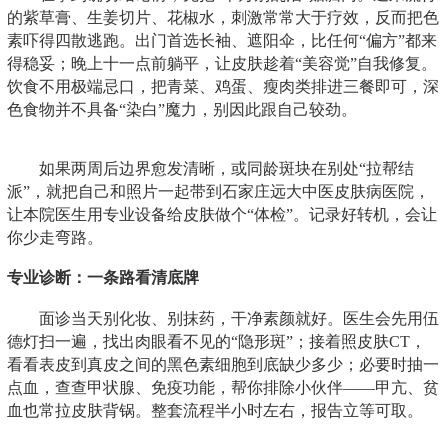
的紫草膏、生姜切片、花椒水，刺激常常大于疗效，反而把色
素吓得四散逃跑。出门首选长袖、遮阳伞，比任何“偏方”都来
得稳妥；晚上十一点前躺平，让皮肤趁着“美容觉”自我修复。
饮食不用极端忌口，把青菜、鸡蛋、瘦肉类排进三餐即可，深
色食物并不具备“染白”魔力，别因此跟自己较劲。
如果两周后边界愈发清晰，或同龄斑块在别处“拉帮结
派”，就把自己和照片一起带到石家庄远大中医皮肤病医院，
让本院医生用专业设备给皮肤做个“体检”。记录好转机，会让
你少走弯路。
专业诊断：一条路看清底牌
面诊当天别化妆、别抹药，干净素颜就好。医生会先用伍
德灯扫一遍，找出肉眼看不见的“隐形斑”；接着照皮肤CT，
看看表皮到真皮之间的黑色素细胞到底缺少多少；必要时抽一
点血，查查甲状腺、免疫功能，帮你排除小伙伴——甲亢、贫
血也常拉皮肤背锅。整套流程半小时左右，报告立等可取。