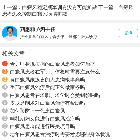
上一篇：
白癜风稳定期军训有没有可能扩散
下一篇：
白癜风
患者怎么控制白癜风病情扩散
刘惠莉
六科主任
咨询
擅长儿童白癜风，青少年、脸部白癜风诊疗
相关文章
1
合并甲状腺疾病的白癜风患者如何治疗
2
白癜风患者在军训、体检时需要注意什么
3
有白癜风家族史的人患病概率高吗
4
手部白癜风治疗后能正常做家务吗
5
白癜风患者在求职、求学时会受到影响吗
6
皮肤磨削术对白癜风治疗有帮助吗
7
如何预防下一代患白癜风
8
哺乳期妇女能进行白癜风治疗吗
9
白癜风患者能进行医美项目吗
10
老年白癜风患者治疗时需要考虑哪些身体状况