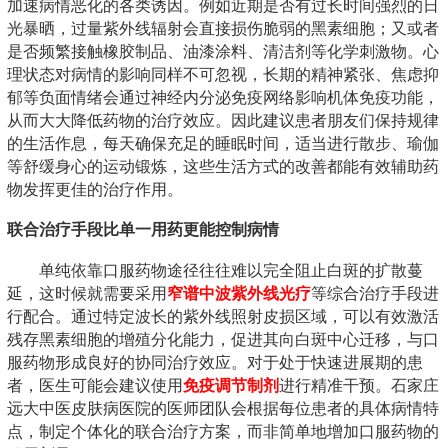
加速病情恶化的各类诱因。例如近期是否有过长时间强烈的日
光暴晒，过量紫外线辐射会直接损伤脆弱的黑素细胞；又或者
是否频繁接触橡胶制品、油漆涂料、清洁剂等化学刺激物。心
理状态对病情的影响同样不可忽视，长期的精神紧张、焦虑抑
郁等负面情绪会通过神经内分泌免疫网络影响机体免疫功能，
从而大大降低药物的治疗效应。因此建议患者朋友们保持规律
的生活作息，每天确保充足的睡眠时间，适当进行散步、瑜伽
等舒缓身心的运动锻炼，这些生活方式的改善都能有效辅助药
物发挥更佳的治疗作用。
联合治疗手段比单一用药更能控制病情
单纯依靠口服药物途径往往难以完全阻止白斑的扩散蔓
延，这时候就需要采用
窄谱中波紫外线光疗
等综合治疗手段进
行配合。通过特定波长的紫外线照射皮损区域，可以有效激活
残存黑素细胞的增殖分化能力，促进其向白斑中心迁移，与口
服药物形成良好的协同治疗效应。对于处于快速进展期的患
者，医生可能会建议使用
免疫调节制剂
进行精准干预。石家庄
远大中医皮肤病医院的医师团队会根据每位患者的具体病情特
点，制定个体化的联合治疗方案，而非简单地增加口服药物的