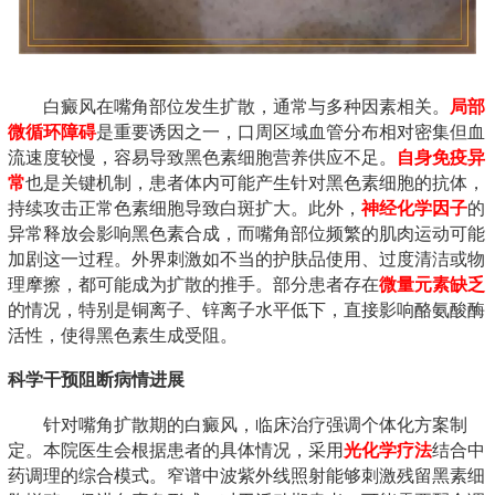
白癜风在嘴角部位发生扩散，通常与多种因素相关。
局部
微循环障碍
是重要诱因之一，口周区域血管分布相对密集但血
流速度较慢，容易导致黑色素细胞营养供应不足。
自身免疫异
常
也是关键机制，患者体内可能产生针对黑色素细胞的抗体，
持续攻击正常色素细胞导致白斑扩大。此外，
神经化学因子
的
异常释放会影响黑色素合成，而嘴角部位频繁的肌肉运动可能
加剧这一过程。外界刺激如不当的护肤品使用、过度清洁或物
理摩擦，都可能成为扩散的推手。部分患者存在
微量元素缺乏
的情况，特别是铜离子、锌离子水平低下，直接影响酪氨酸酶
活性，使得黑色素生成受阻。
科学干预阻断病情进展
针对嘴角扩散期的白癜风，临床治疗强调个体化方案制
定。本院医生会根据患者的具体情况，采用
光化学疗法
结合中
药调理的综合模式。窄谱中波紫外线照射能够刺激残留黑素细