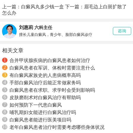
上一篇：
白癜风丸多少钱一盒
下一篇：
眉毛边上白斑扩散了
怎么办
刘惠莉
六科主任
咨询
擅长儿童白癜风，青少年、脸部白癜风诊疗
相关文章
1
合并甲状腺疾病的白癜风患者如何治疗
2
白癜风患者在军训、体检时需要注意什么
3
有白癜风家族史的人患病概率高吗
4
手部白癜风治疗后能正常做家务吗
5
白癜风患者在求职、求学时会受到影响吗
6
皮肤磨削术对白癜风治疗有帮助吗
7
如何预防下一代患白癜风
8
哺乳期妇女能进行白癜风治疗吗
9
白癜风患者能进行医美项目吗
10
老年白癜风患者治疗时需要考虑哪些身体状况