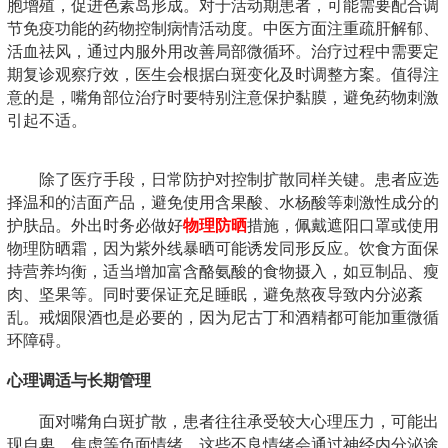
胞增殖，促进色素岛形成。对于活动期患者，可能需要配合调
节免疫功能的药物控制病情活动度。中医方面注重疏肝解郁、
活血祛风，通过内服外用改善局部微循环。治疗过程中需要定
期复诊观察疗效，医生会根据白斑变化及时调整方案。值得注
意的是，嘴角部位治疗时要特别注意保护黏膜，避免药物刺激
引起不适。
除了医疗手段，日常防护对控制扩散同样关键。患者应选
择温和的洁面产品，避免使用含果酸、水杨酸等刺激性成分的
护肤品。外出时务必做好
物理防晒
措施，佩戴遮阳口罩或使用
物理防晒霜，因为紫外线暴晒可能诱发同形反应。饮食方面保
持营养均衡，适当增加富含酪氨酸的食物摄入，如豆制品、瘦
肉、坚果等。同时要保证充足睡眠，避免熬夜导致内分泌紊
乱。戒烟限酒也是必要的，因为尼古丁和酒精都可能加重微循
环障碍。
心理调适与长期管理
面对嘴角白斑扩散，患者往往承受较大心理压力，可能出
现自卑、焦虑等负面情绪。这些不良情绪会通过神经内分泌途