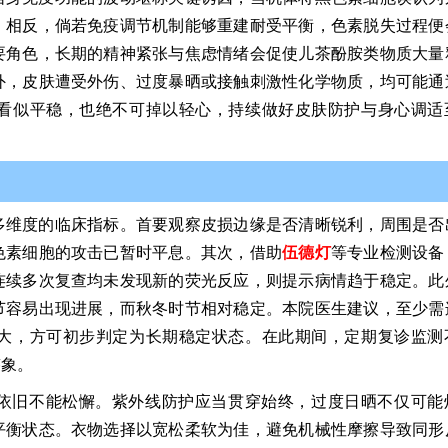
。相反，倘若免疫调节机制能够重建耐受平衡，色素脱失过程便
要角色，长期的精神紧张与焦虑情绪会促使儿茶酚胺类物质大量
外，皮肤遭受外伤、过度暴晒或接触刺激性化学物质，均可能通
看似平稳，也绝不可掉以轻心，持续做好皮肤防护与身心调适
多维度的临床指标。首要观察皮损边缘是否清晰锐利，周围是否
色素细胞的攻击已暂时平息。其次，借助
伍德灯
等专业检测设备
连续多次复查均未发现新的荧光反应，则提示病情趋于稳定。此
节容易出现进展，而秋冬时节相对稳定。本院医生建议，至少需
大，方可初步判定为长期稳定状态。在此期间，定期复诊监测
迹象。
依旧不能松懈。紫外线防护应当贯穿始终，过度日晒不仅可能
平衡状态。衣物选择以宽松柔软为佳，避免机械性摩擦导致同形