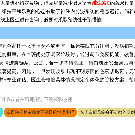
或大量进补特定食物，但应尽量减少摄入富含
维生素C
的蔬果过量
，维持平和乐观的心态有助于神经内分泌系统的稳态运行。倘若
系线上医生进行咨询，必要时采取预防性干预措施。
望完全寄托于概率显然不够明智。临床实践充分证明，发病初期
定的概率。在白斑尚处于局限阶段时，通过调节免疫机能、改善
病情进展链条。反之，若一味等待观望，待白斑泛发全身后再
显著提高。因此，一旦发现皮肤出现不明原因的色素减退斑，无
进行专业评估。医生会根据具体情况制定个体化的管控方案，帮
果。
说明书或者在药师指导下购买和使用
大
白斑疾病终身稳定不蔓延的情况多吗
长了白癜风终身不扩散的病例