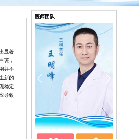
医师团队
出显著
白斑，
例并不
生新的
现稳定
应导致