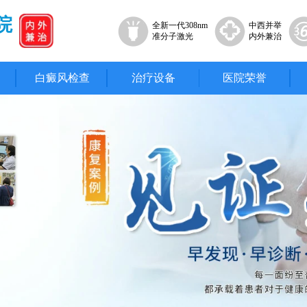
院
全新一代308nm
中西并举
准分子激光
内外兼治
白癜风检查
治疗设备
医院荣誉