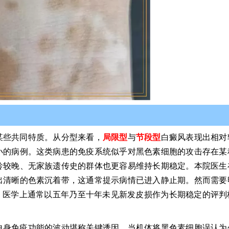
某些共同特质。从分型来看，
局限型
与
节段型
白癜风表现出相对
小的病例。这类病患的免疫系统似乎对黑色素细胞的攻击存在某
龄较晚、无家族遗传史的群体也更容易维持长期稳定。本院医生
出清晰的色素沉着带，这通常提示病情已进入静止期。然而需要
，医学上通常以五年乃至十年未见新发皮损作为长期稳定的评判
自身免疫功能的波动堪称关键诱因，当机体将黑色素细胞误认为