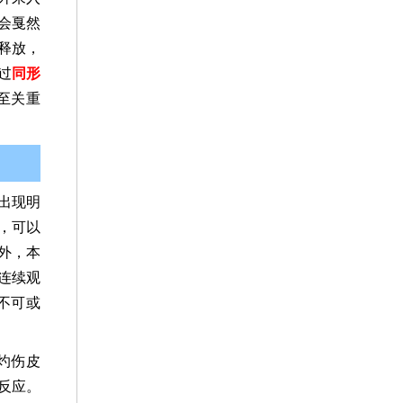
会戛然
释放，
过
同形
至关重
出现明
，可以
外，本
连续观
不可或
灼伤皮
反应。