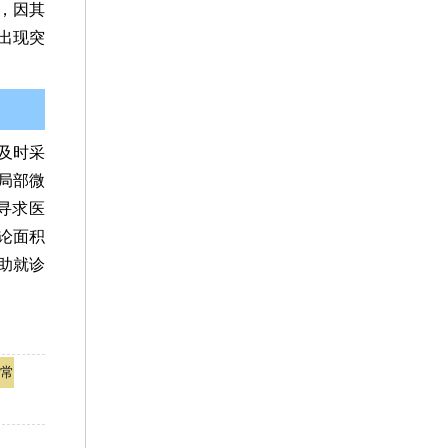
，因其
出现突
及时采
局部微
寻求医
论面积
助就诊
常