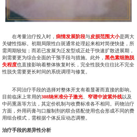
在考量治疗投入时，
病情发展阶段
与
皮损范围大小
是两大
关键性指标。初期局限性白斑通常处理起来相对简便快捷，所
需周期较短；而若已发展为泛发型或正处于快速扩散进展期，
则需要更为综合全面的干预手段与措施。此外，
黑色素细胞脱
失程度
也直接影响着整体恢复时长，完全性脱失往往比不完全
性脱失需要更长时间的系统调理与修复。
不同治疗手段的选择对整体开支有着显著而直接的影响。
目前临床上常用的
308纳米准分子激光
、
窄谱中波紫外线
以及
中药熏蒸等方法，其定价机制与收费标准各不相同。药物治疗
方面，外用药膏与口服制剂的联合搭配使用也会形成不同的费
用组合模式，需根据个体反应动态调整。
治疗手段的差异性分析