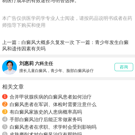
制医疗成本的有效途径与明智选择。
本广告仅供医学药学专业人士阅读，请按药品说明书或者在药
师指导下购买和使用
上一篇：
白癜风大概多久复发一次
下一篇：
青少年发生白癜
风和遗传因素有关吗
刘惠莉
六科主任
咨询
擅长儿童白癜风，青少年、脸部白癜风诊疗
相关文章
1
合并甲状腺疾病的白癜风患者如何治疗
2
白癜风患者在军训、体检时需要注意什么
3
有白癜风家族史的人患病概率高吗
4
手部白癜风治疗后能正常做家务吗
5
白癜风患者在求职、求学时会受到影响吗
6
皮肤磨削术对白癜风治疗有帮助吗