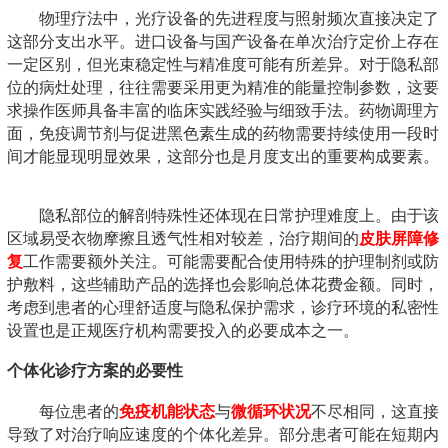
物理疗法中，光疗设备的先进程度与照射频次直接决定了
这部分支出水平。进口设备与国产设备在单次治疗定价上存在
一定区别，但光束稳定性与精准度可能有所差异。对于隐私部
位的病灶处理，往往需要采用更为精准的能量控制参数，这要
求操作医师具备丰富的临床实践经验与细致手法。药物调理方
面，免疫调节剂与促进黑色素生成的药物需要持续使用一段时
间才能显现明显效果，这部分也是月度支出的重要构成要素。
隐私部位的解剖特殊性还体现在日常护理难度上。由于该
区域易受衣物摩擦且透气性相对较差，治疗期间的
皮肤屏障修
复
工作需要额外关注。可能需要配合使用特殊的护理制剂或防
护敷料，这些辅助产品的选择也会影响总体花费金额。同时，
考虑到患者的心理舒适度与隐私保护需求，诊疗环境的私密性
设置也是正规医疗机构需要投入的必要成本之一。
个体化诊疗方案的必要性
每位患者的
免疫机能状态
与
微循环状况
不尽相同，这直接
导致了对治疗响应速度的个体化差异。部分患者可能在短期内