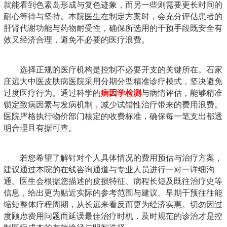
就能看到色素岛形成与复色迹象，而另一些则需要更长时间的
耐心等待与坚持。本院医生在制定方案时，会充分评估患者的
肝肾代谢功能与药物耐受性，确保所选用的干预手段既安全有
效又经济合理，避免不必要的医疗浪费。
选择正规的医疗机构是控制不必要开支的关键所在。石家
庄远大中医皮肤病医院采用分期分型精准诊疗模式，坚决避免
过度医疗行为。通过科学的
病因学检测
与病情评估，能够精准
锁定致病因素与发病机制，减少试错性治疗带来的费用浪费。
医院严格执行物价部门核定的收费标准，确保每一笔支出都透
明合理且有据可查。
若您希望了解针对个人具体情况的费用预估与治疗方案，
建议通过本院的在线咨询通道与专业人员进行一对一详细沟
通。医生会根据您描述的皮损特征、病程长短及既往治疗史等
信息，给出更为贴近实际的参考范围与建议。早期干预往往能
缩短整体疗程周期，从长远来看反而更为经济实惠。切勿因过
度顾虑费用问题而延误最佳治疗时机，及时规范的诊治才是控