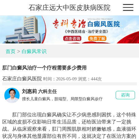
石家庄远大中医皮肤病医院
>
首页
白癜风常识
肛门白癜风治疗一个疗程需要多少费用
石家庄白癜风医院
时间：2026-05-09 浏览：
444次
刘惠莉
六科主任
咨询
擅长儿童白癜风，肢端型、局限型白癜风诊疗
肛门部位出现白癜风确实让不少病患感到困扰，这个特殊
区域的皮损不仅影响日常生活品质，还给医治带来了一定挑
战。从临床观察来看，肛门周围肌肤相对娇嫩敏感，血液循环
状况与身体其他显露部位有所不同，这就决定了在医治方案的