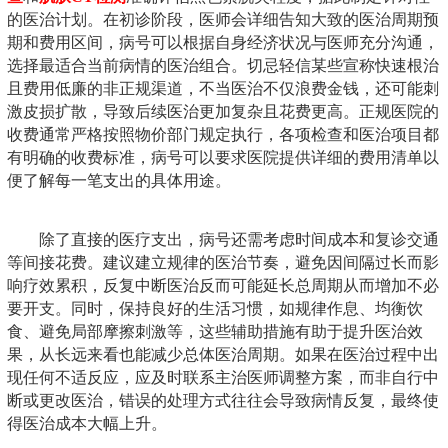
的医治计划。在初诊阶段，医师会详细告知大致的医治周期预
期和费用区间，病号可以根据自身经济状况与医师充分沟通，
选择最适合当前病情的医治组合。切忌轻信某些宣称快速根治
且费用低廉的非正规渠道，不当医治不仅浪费金钱，还可能刺
激皮损扩散，导致后续医治更加复杂且花费更高。正规医院的
收费通常严格按照物价部门规定执行，各项检查和医治项目都
有明确的收费标准，病号可以要求医院提供详细的费用清单以
便了解每一笔支出的具体用途。
除了直接的医疗支出，病号还需考虑时间成本和复诊交通
等间接花费。建议建立规律的医治节奏，避免因间隔过长而影
响疗效累积，反复中断医治反而可能延长总周期从而增加不必
要开支。同时，保持良好的生活习惯，如规律作息、均衡饮
食、避免局部摩擦刺激等，这些辅助措施有助于提升医治效
果，从长远来看也能减少总体医治周期。如果在医治过程中出
现任何不适反应，应及时联系主治医师调整方案，而非自行中
断或更改医治，错误的处理方式往往会导致病情反复，最终使
得医治成本大幅上升。