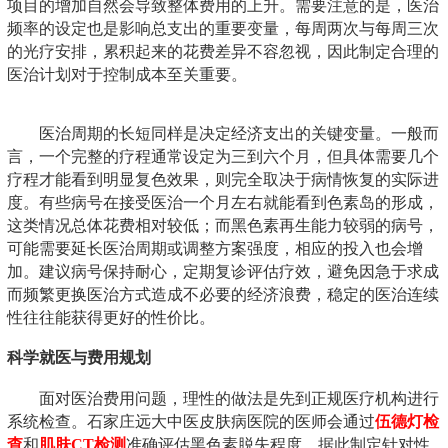
项目的增加自然会导致整体费用的上升。需要注意的是，医治
频率的设定也是影响总支出的重要变量，每周两次与每周三次
的光疗安排，累积起来的花费差异不容忽视，因此制定合理的
医治计划对于控制成本至关重要。
医治周期的长短同样是决定经济支出的关键变量。一般而
言，一个完整的疗程通常设定为三到六个月，但具体需要几个
疗程才能看到明显复色效果，则完全取决于病情恢复的实际进
度。有些病号在接受医治一个月左右就能看到色素岛的形成，
这类情况总体花费相对较低；而黑色素再生能力较弱的病号，
可能需要延长医治周期或调整方案强度，相应的投入也会增
加。建议病号保持耐心，定期复诊评估疗效，避免因急于求成
而频繁更换医治方式造成不必要的经济浪费，稳定的医治连续
性往往能获得更好的性价比。
科学就医与费用规划
面对医治费用问题，理性的做法是先到正规医疗机构进行
系统检查。石家庄远大中医皮肤病医院的医师会通过
伍德灯检
查
和
肌肤CT检测
准确评估黑色素脱失程度，据此制定针对性