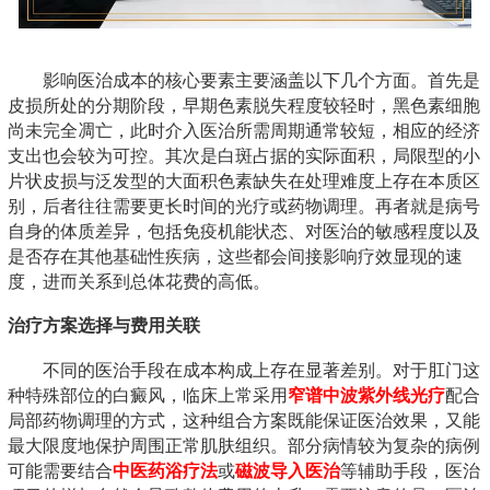
影响医治成本的核心要素主要涵盖以下几个方面。首先是
皮损所处的分期阶段，早期色素脱失程度较轻时，黑色素细胞
尚未完全凋亡，此时介入医治所需周期通常较短，相应的经济
支出也会较为可控。其次是白斑占据的实际面积，局限型的小
片状皮损与泛发型的大面积色素缺失在处理难度上存在本质区
别，后者往往需要更长时间的光疗或药物调理。再者就是病号
自身的体质差异，包括免疫机能状态、对医治的敏感程度以及
是否存在其他基础性疾病，这些都会间接影响疗效显现的速
度，进而关系到总体花费的高低。
治疗方案选择与费用关联
不同的医治手段在成本构成上存在显著差别。对于肛门这
种特殊部位的白癜风，临床上常采用
窄谱中波紫外线光疗
配合
局部药物调理的方式，这种组合方案既能保证医治效果，又能
最大限度地保护周围正常肌肤组织。部分病情较为复杂的病例
可能需要结合
中医药浴疗法
或
磁波导入医治
等辅助手段，医治