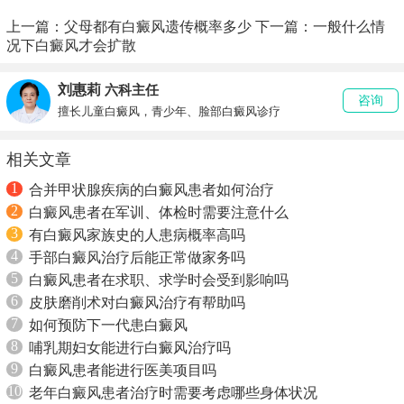
上一篇：
父母都有白癜风遗传概率多少
下一篇：
一般什么情
况下白癜风才会扩散
刘惠莉
六科主任
咨询
擅长儿童白癜风，青少年、脸部白癜风诊疗
相关文章
1
合并甲状腺疾病的白癜风患者如何治疗
2
白癜风患者在军训、体检时需要注意什么
3
有白癜风家族史的人患病概率高吗
4
手部白癜风治疗后能正常做家务吗
5
白癜风患者在求职、求学时会受到影响吗
6
皮肤磨削术对白癜风治疗有帮助吗
7
如何预防下一代患白癜风
8
哺乳期妇女能进行白癜风治疗吗
9
白癜风患者能进行医美项目吗
10
老年白癜风患者治疗时需要考虑哪些身体状况