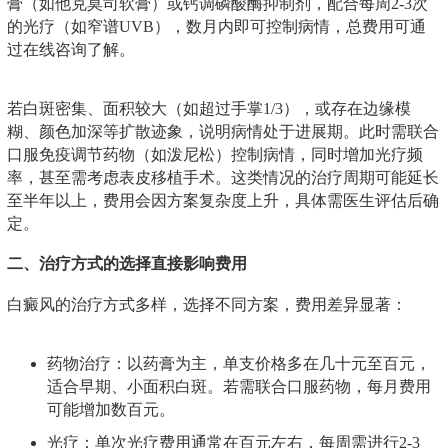
膏（如他克莫司软膏）或钙调磷酸酶抑制剂，配合每周2-3次
的光疗（如窄谱UVB），数月内即可控制病情，总费用可通
过在线咨询了解。
若白斑密集、面积较大（如超过手掌1/3），或存在边缘模
糊、颜色加深等扩散迹象，说明病情处于进展期。此时需联合
口服免疫调节药物（如泼尼松）控制病情，同时增加光疗频
率，甚至需考虑表皮移植手术。这类情况的治疗周期可能延长
至半年以上，费用会因方案复杂度上升，具体需医生评估后确
定。
二、治疗方式的选择直接影响费用
白癜风的治疗方式多样，选择不同方案，费用差异显著：
药物治疗：以药膏为主，单支价格多在几十元至百元，
适合早期、小面积白斑。若需联合口服药物，每月费用
可能增加数百元。
光疗：单次光疗费用通常在百元左右，每周需进行2-3