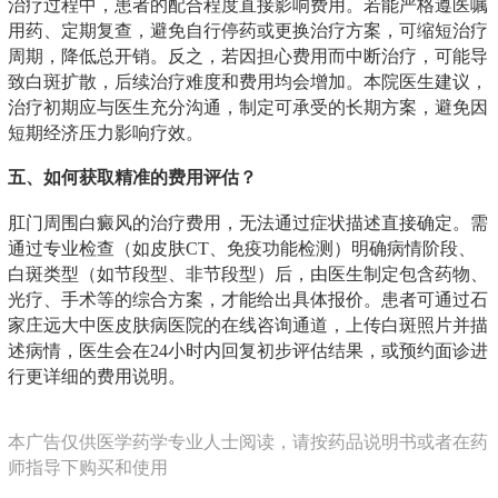
治疗过程中，患者的配合程度直接影响费用。若能严格遵医嘱
用药、定期复查，避免自行停药或更换治疗方案，可缩短治疗
周期，降低总开销。反之，若因担心费用而中断治疗，可能导
致白斑扩散，后续治疗难度和费用均会增加。本院医生建议，
治疗初期应与医生充分沟通，制定可承受的长期方案，避免因
短期经济压力影响疗效。
五、如何获取精准的费用评估？
肛门周围白癜风的治疗费用，无法通过症状描述直接确定。需
通过专业检查（如皮肤CT、免疫功能检测）明确病情阶段、
白斑类型（如节段型、非节段型）后，由医生制定包含药物、
光疗、手术等的综合方案，才能给出具体报价。患者可通过石
家庄远大中医皮肤病医院的在线咨询通道，上传白斑照片并描
述病情，医生会在24小时内回复初步评估结果，或预约面诊进
行更详细的费用说明。
本广告仅供医学药学专业人士阅读，请按药品说明书或者在药
师指导下购买和使用