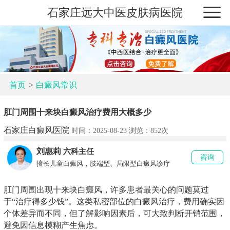
石家庄远大中医皮肤病医院
>
首页
白癜风常识
肛门周围十来块白癜风治疗费用大概多少
石家庄白癜风医院
时间：2025-08-23 浏览：
852次
刘惠莉
六科主任
咨询
擅长儿童白癜风，肢端型、局限型白癜风诊疗
肛门周围出现十来块白癜风，许多患者最关心的问题莫过
于“治疗得多少钱”。这类私密部位的白癜风治疗，费用确实因
个体差异而不同，但了解影响因素后，可大致判断开销范围，
避免因信息模糊产生焦虑。