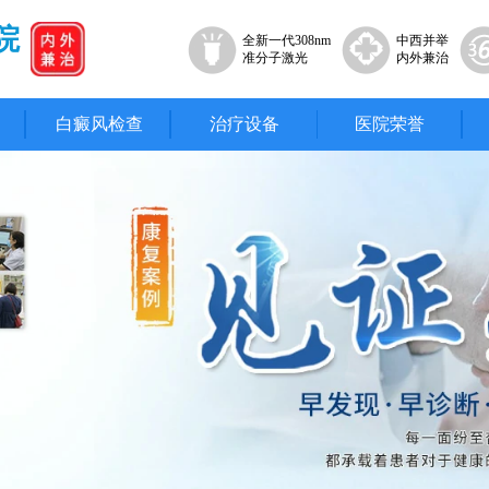
院
全新一代308nm
中西并举
准分子激光
内外兼治
白癜风检查
治疗设备
医院荣誉