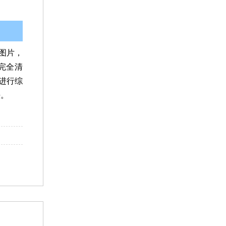
图片，
完全清
进行综
法。