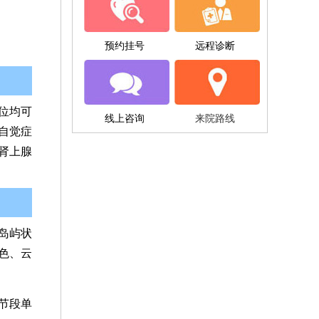
预约挂号
远程诊断
位均可
线上咨询
来院路线
自觉症
肾上腺
岛屿状
色、云
节段单