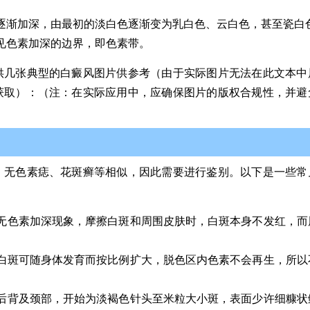
逐渐加深，由最初的淡白色逐渐变为乳白色、云白色，甚至瓷白
见色素加深的边界，即色素带。
供几张典型的白癜风图片供参考（由于实际图片无法在此文本中
获取）：（注：在实际应用中，应确保图片的版权合规性，并避
、无色素痣、花斑癣等相似，因此需要进行鉴别。以下是一些常
无色素加深现象，摩擦白斑和周围皮肤时，白斑本身不发红，而
白斑可随身体发育而按比例扩大，脱色区内色素不会再生，所以
后背及颈部，开始为淡褐色针头至米粒大小斑，表面少许细糠状