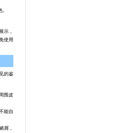
色。
展示，
免使用
见的鉴
周围皮
不能自
鳞屑，