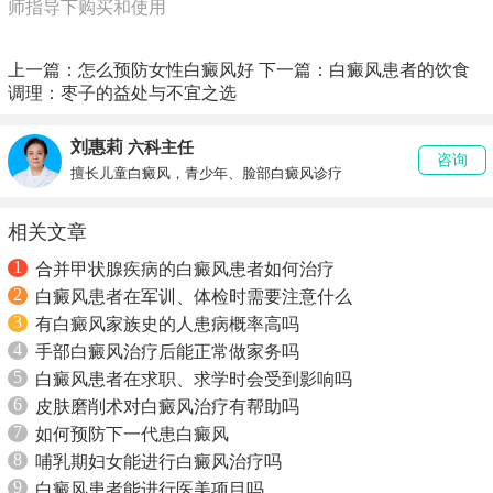
师指导下购买和使用
上一篇：
怎么预防女性白癜风好
下一篇：
白癜风患者的饮食
调理：枣子的益处与不宜之选
刘惠莉
六科主任
咨询
擅长儿童白癜风，青少年、脸部白癜风诊疗
相关文章
1
合并甲状腺疾病的白癜风患者如何治疗
2
白癜风患者在军训、体检时需要注意什么
3
有白癜风家族史的人患病概率高吗
4
手部白癜风治疗后能正常做家务吗
5
白癜风患者在求职、求学时会受到影响吗
6
皮肤磨削术对白癜风治疗有帮助吗
7
如何预防下一代患白癜风
8
哺乳期妇女能进行白癜风治疗吗
9
白癜风患者能进行医美项目吗