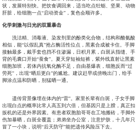
状，发展特别快。把饮食调回来，适当吃点牡蛎、坚果、动物
肝脏，给细胞一点“启动资金”，复色会顺许多。
化学刺激与日光的双重暴击
洗洁精、消毒液、染发剂里的酚类化合物，结构和酪氨酸
相似，能“以假乱真”抢占酶活性位点，黑素合成被卡住。手脚
接触最多，戴手套也挡不住渗漏，日积月累，白斑从指缝、手
背的毛囊口开始“蚕食”。夏天穿短袖短裤，紫外线直射让黑素
细胞加班，若体内抗氧化酶不足，自由基爆表，细胞反而“过
劳死”，出现“晒后更白”的尴尬。建议赶早或傍晚出门，给手
脚涂点温和防晒，别猛晒一通。
遗传背景像埋在体内的“雷”。家里长辈有白斑，子女手脚
出现白点的概率比常人高五到六倍，但基因只是上膛，真正扣
扳机的还是外界因素。有患者双胞胎哥哥在工地搬砖，手脚外
伤加暴晒，白斑全覆盖；弟弟坐办公室，注意护肤，十几年只
冒了一小块，说明“后天防守”能把遗传风险压下去。