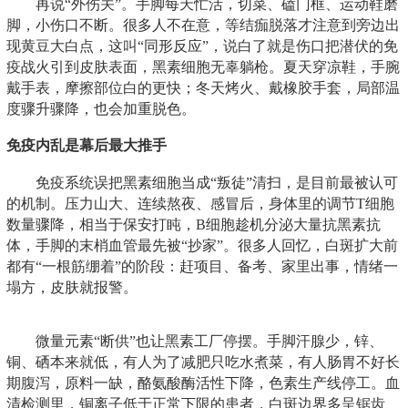
再说“外伤关”。手脚每天忙活，切菜、磕门框、运动鞋磨
脚，小伤口不断。很多人不在意，等结痂脱落才注意到旁边出
现黄豆大白点，这叫“同形反应”，说白了就是伤口把潜伏的免
疫战火引到皮肤表面，黑素细胞无辜躺枪。夏天穿凉鞋，手腕
戴手表，摩擦部位白的更快；冬天烤火、戴橡胶手套，局部温
度骤升骤降，也会加重脱色。
免疫内乱是幕后最大推手
免疫系统误把黑素细胞当成“叛徒”清扫，是目前最被认可
的机制。压力山大、连续熬夜、感冒后，身体里的调节T细胞
数量骤降，相当于保安打盹，B细胞趁机分泌大量抗黑素抗
体，手脚的末梢血管最先被“抄家”。很多人回忆，白斑扩大前
都有“一根筋绷着”的阶段：赶项目、备考、家里出事，情绪一
塌方，皮肤就报警。
微量元素“断供”也让黑素工厂停摆。手脚汗腺少，锌、
铜、硒本来就低，有人为了减肥只吃水煮菜，有人肠胃不好长
期腹泻，原料一缺，酪氨酸酶活性下降，色素生产线停工。血
清检测里，铜离子低于正常下限的患者，白斑边界多呈锯齿