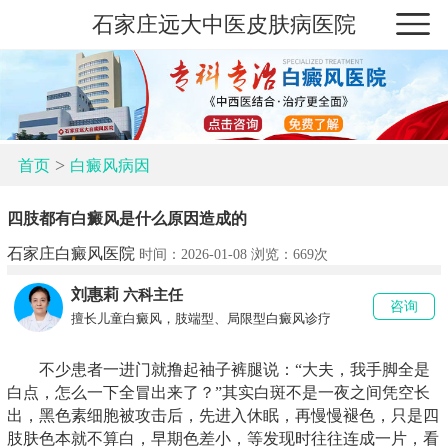
石家庄远大中医皮肤病医院
>
首页
白癜风病因
四肢都有白癜风是什么原因造成的
石家庄白癜风医院
时间：2026-01-08 浏览：
669次
刘惠莉
六科主任
咨询
擅长儿童白癜风，肢端型、局限型白癜风诊疗
不少患者一进门就撸起袖子裤腿说：“大夫，我手脚全是
白点，怎么一下全冒出来了？”其实白斑不是一夜之间凭空长
出，黑色素细胞被攻击后，先进入休眠，再慢慢褪色，只是四
肢肤色本就不算白，早期色差小，等发现时往往连成一片，看