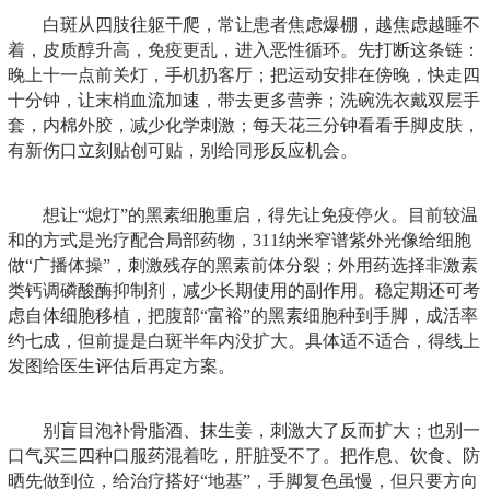
白斑从四肢往躯干爬，常让患者焦虑爆棚，越焦虑越睡不
着，皮质醇升高，免疫更乱，进入恶性循环。先打断这条链：
晚上十一点前关灯，手机扔客厅；把运动安排在傍晚，快走四
十分钟，让末梢血流加速，带去更多营养；洗碗洗衣戴双层手
套，内棉外胶，减少化学刺激；每天花三分钟看看手脚皮肤，
有新伤口立刻贴创可贴，别给同形反应机会。
想让“熄灯”的黑素细胞重启，得先让免疫停火。目前较温
和的方式是光疗配合局部药物，311纳米窄谱紫外光像给细胞
做“广播体操”，刺激残存的黑素前体分裂；外用药选择非激素
类钙调磷酸酶抑制剂，减少长期使用的副作用。稳定期还可考
虑自体细胞移植，把腹部“富裕”的黑素细胞种到手脚，成活率
约七成，但前提是白斑半年内没扩大。具体适不适合，得线上
发图给医生评估后再定方案。
别盲目泡补骨脂酒、抹生姜，刺激大了反而扩大；也别一
口气买三四种口服药混着吃，肝脏受不了。把作息、饮食、防
晒先做到位，给治疗搭好“地基”，手脚复色虽慢，但只要方向