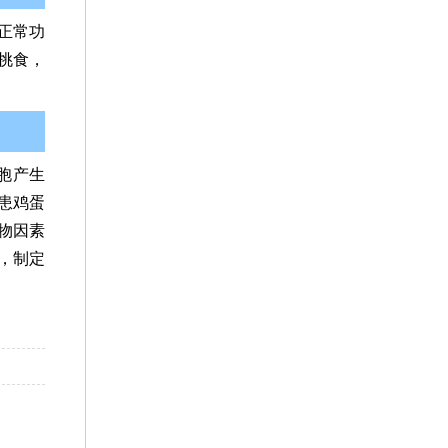
正常功
挑食，
胞产生
患鸡蛋
物因素
，制定