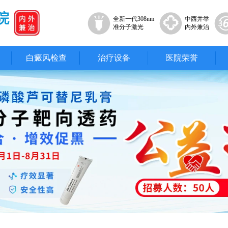
院
全新一代308nm
中西并举
准分子激光
内外兼治
白癜风检查
治疗设备
医院荣誉