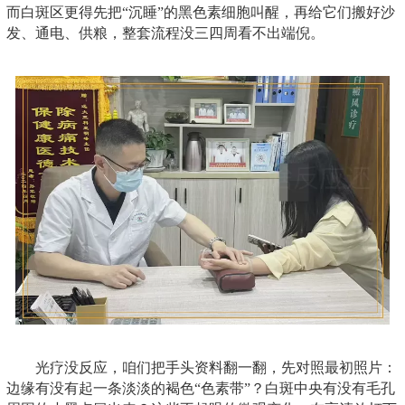
而白斑区更得先把“沉睡”的黑色素细胞叫醒，再给它们搬好沙
发、通电、供粮，整套流程没三四周看不出端倪。
光疗没反应，咱们把手头资料翻一翻，先对照最初照片：
边缘有没有起一条淡淡的褐色“色素带”？白斑中央有没有毛孔