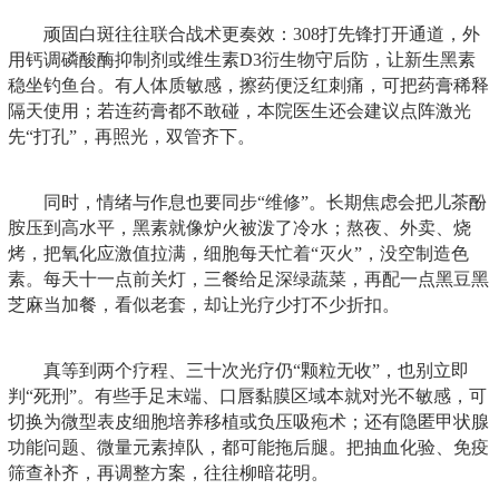
顽固白斑往往联合战术更奏效：308打先锋打开通道，外
用钙调磷酸酶抑制剂或维生素D3衍生物守后防，让新生黑素
稳坐钓鱼台。有人体质敏感，擦药便泛红刺痛，可把药膏稀释
隔天使用；若连药膏都不敢碰，本院医生还会建议点阵激光
先“打孔”，再照光，双管齐下。
同时，情绪与作息也要同步“维修”。长期焦虑会把儿茶酚
胺压到高水平，黑素就像炉火被泼了冷水；熬夜、外卖、烧
烤，把氧化应激值拉满，细胞每天忙着“灭火”，没空制造色
素。每天十一点前关灯，三餐给足深绿蔬菜，再配一点黑豆黑
芝麻当加餐，看似老套，却让光疗少打不少折扣。
真等到两个疗程、三十次光疗仍“颗粒无收”，也别立即
判“死刑”。有些手足末端、口唇黏膜区域本就对光不敏感，可
切换为微型表皮细胞培养移植或负压吸疱术；还有隐匿甲状腺
功能问题、微量元素掉队，都可能拖后腿。把抽血化验、免疫
筛查补齐，再调整方案，往往柳暗花明。