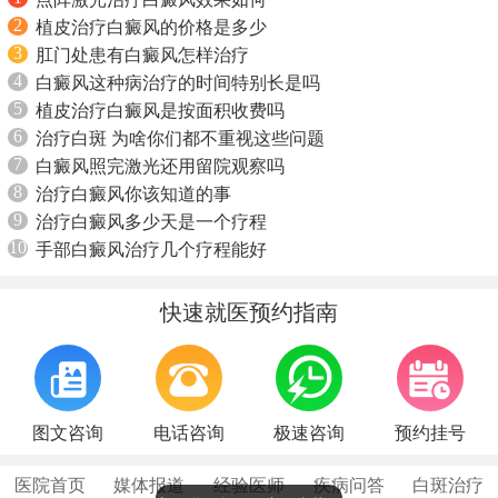
2
植皮治疗白癜风的价格是多少
3
肛门处患有白癜风怎样治疗
4
白癜风这种病治疗的时间特别长是吗
5
植皮治疗白癜风是按面积收费吗
6
治疗白斑 为啥你们都不重视这些问题
7
白癜风照完激光还用留院观察吗
8
治疗白癜风你该知道的事
9
治疗白癜风多少天是一个疗程
10
手部白癜风治疗几个疗程能好
快速就医预约指南
图文咨询
电话咨询
极速咨询
预约挂号
医院首页
媒体报道
经验医师
疾病问答
白斑治疗