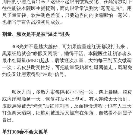
周围的小黑点冒出来？这些不起眼的微观变化，在高清放灯下
往往能被本院医生捕捉到，而肉眼常常误判为“毫无进展”。用
尺子量直径、软件测色差值，只要边界向内收缩哪怕一毫米，
也相当于宣告战役初见成效。
剂量、频次是不是被“温柔”过头
308光并不是越大越好，可如果能量连红斑都没打出来，
黑素细胞就会“睁眼又闭眼”，懒得干活。本院医生让初诊者从
最小红斑量(MED)起步，后续逐次加量，大约每三到五次微调
一次；若皮肤耐受性好，可把能量级贴着红斑阈值走，既避免
灼伤又让黑素得到“冲刺”信号。
频次方面，多数方案每隔48小时照一次，遇上暴晒、脱皮
或瘙痒就顺延一天，恢复好后补上即可。有人连续天天报到，
皮肤屏障被光“烤焦”后红肿刺痛，反而拖慢进程；也有人三天
打鱼两天晒网，细胞刚被激活又被忘在角落，自然看不到黑子
冒出。
单打308会不会太孤单