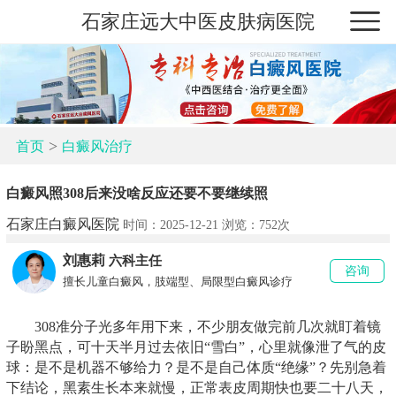
石家庄远大中医皮肤病医院
>
首页
白癜风治疗
白癜风照308后来没啥反应还要不要继续照
石家庄白癜风医院
时间：2025-12-21 浏览：
752次
刘惠莉
六科主任
咨询
擅长儿童白癜风，肢端型、局限型白癜风诊疗
308准分子光多年用下来，不少朋友做完前几次就盯着镜
子盼黑点，可十天半月过去依旧“雪白”，心里就像泄了气的皮
球：是不是机器不够给力？是不是自己体质“绝缘”？先别急着
下结论，黑素生长本来就慢，正常表皮周期快也要二十八天，