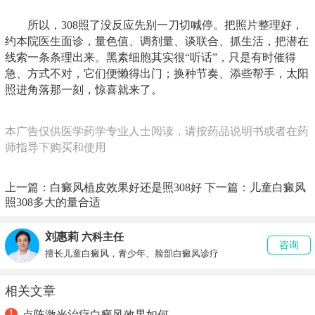
所以，308照了没反应先别一刀切喊停。把照片整理好，
约本院医生面诊，量色值、调剂量、谈联合、抓生活，把潜在
线索一条条理出来。黑素细胞其实很“听话”，只是有时催得
急、方式不对，它们便懒得出门；换种节奏、添些帮手，太阳
照进角落那一刻，惊喜就来了。
本广告仅供医学药学专业人士阅读，请按药品说明书或者在药
师指导下购买和使用
上一篇：
白癜风植皮效果好还是照308好
下一篇：
儿童白癜风
照308多大的量合适
刘惠莉
六科主任
咨询
擅长儿童白癜风，青少年、脸部白癜风诊疗
相关文章
1
点阵激光治疗白癜风效果如何