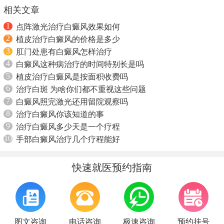
相关文章
1
点阵激光治疗白癜风效果如何
2
植皮治疗白癜风的价格是多少
3
肛门处患有白癜风怎样治疗
4
白癜风这种病治疗的时间特别长是吗
5
植皮治疗白癜风是按面积收费吗
6
治疗白斑 为啥你们都不重视这些问题
7
白癜风照完激光还用留院观察吗
8
治疗白癜风你该知道的事
9
治疗白癜风多少天是一个疗程
10
手部白癜风治疗几个疗程能好
快速就医预约指南
图文咨询
电话咨询
极速咨询
预约挂号