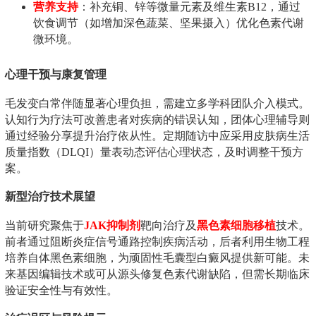
营养支持
：补充铜、锌等微量元素及维生素B12，通过
饮食调节（如增加深色蔬菜、坚果摄入）优化色素代谢
微环境。
心理干预与康复管理
毛发变白常伴随显著心理负担，需建立多学科团队介入模式。
认知行为疗法可改善患者对疾病的错误认知，团体心理辅导则
通过经验分享提升治疗依从性。定期随访中应采用皮肤病生活
质量指数（DLQI）量表动态评估心理状态，及时调整干预方
案。
新型治疗技术展望
当前研究聚焦于
JAK抑制剂
靶向治疗及
黑色素细胞移植
技术。
前者通过阻断炎症信号通路控制疾病活动，后者利用生物工程
培养自体黑色素细胞，为顽固性毛囊型白癜风提供新可能。未
来基因编辑技术或可从源头修复色素代谢缺陷，但需长期临床
验证安全性与有效性。