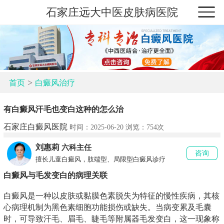
石家庄远大中医皮肤病医院
>
首页
白癜风治疗
有白癜风汗毛也变白这种的怎么治
石家庄白癜风医院
时间：2025-06-20 浏览：
754次
刘惠莉
六科主任
咨询
擅长儿童白癜风，肢端型、局限型白癜风诊疗
白癜风与毛发变白的病理关联
白癜风是一种以皮肤或黏膜色素脱失为特征的慢性疾病，其核
心病理机制为黑色素细胞功能损伤或缺失。当病变累及毛囊
时，可导致汗毛、眉毛、睫毛等附属器毛发变白，这一现象称