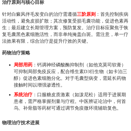
治疗原则与核心目标
针对白癜风伴毛发变白的治疗需遵循
三阶原则
：首先控制疾病
活动性，避免皮损扩散；其次修复受损毛囊功能，促进色素再
生；最后建立长期管理方案，预防复发。治疗目标应聚焦于恢
复毛囊黑色素细胞活性，而非单纯掩盖白斑。需注意，单一疗
法效果有限，综合治疗是提升疗效的关键。
药物治疗策略
局部用药
：钙调神经磷酸酶抑制剂（如他克莫司软膏）
可抑制局部免疫反应，配合维生素D3衍生物（如卡泊三
醇）促进色素细胞分化。对于毛囊型病变，需延长药物
接触时间以增强渗透性。
系统治疗
：口服糖皮质激素（如泼尼松）适用于进展期
患者，需严格掌握剂量与疗程。中医辨证论治中，何首
乌、补骨脂等药材可通过调节免疫微环境辅助复色。
物理治疗技术进展