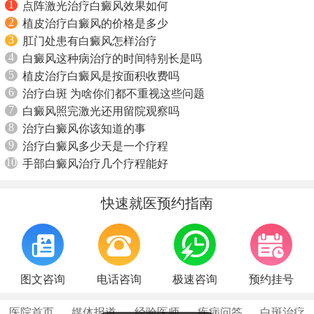
1
点阵激光治疗白癜风效果如何
2
植皮治疗白癜风的价格是多少
3
肛门处患有白癜风怎样治疗
4
白癜风这种病治疗的时间特别长是吗
5
植皮治疗白癜风是按面积收费吗
6
治疗白斑 为啥你们都不重视这些问题
7
白癜风照完激光还用留院观察吗
8
治疗白癜风你该知道的事
9
治疗白癜风多少天是一个疗程
10
手部白癜风治疗几个疗程能好
快速就医预约指南
图文咨询
电话咨询
极速咨询
预约挂号
医院首页
媒体报道
经验医师
疾病问答
白斑治疗