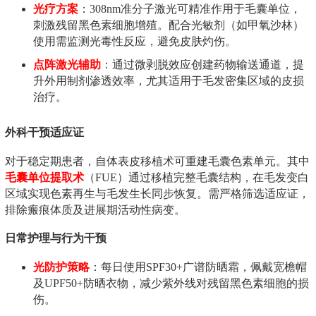
光疗方案
：308nm准分子激光可精准作用于毛囊单位，
刺激残留黑色素细胞增殖。配合光敏剂（如甲氧沙林）
使用需监测光毒性反应，避免皮肤灼伤。
点阵激光辅助
：通过微剥脱效应创建药物输送通道，提
升外用制剂渗透效率，尤其适用于毛发密集区域的皮损
治疗。
外科干预适应证
对于稳定期患者，自体表皮移植术可重建毛囊色素单元。其中
毛囊单位提取术
（FUE）通过移植完整毛囊结构，在毛发变白
区域实现色素再生与毛发生长同步恢复。需严格筛选适应证，
排除瘢痕体质及进展期活动性病变。
日常护理与行为干预
光防护策略
：每日使用SPF30+广谱防晒霜，佩戴宽檐帽
及UPF50+防晒衣物，减少紫外线对残留黑色素细胞的损
伤。