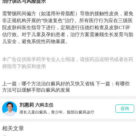
治疗误区与风险提示
需警惕民间偏方（如滥用补骨脂酊）导致的接触性皮炎，避免
非正规机构开展的“快速复色”治疗。所有医疗行为应在三级医
院皮肤科医生指导下进行，定期进行伍德灯检查及皮肤CT评
估疗效。对于儿童及孕妇患者，治疗方案需兼顾生长发育与胎
儿安全，避免系统性药物暴露。
本广告仅供医学药学专业人士阅读，请按药品说明书或者在药
师指导下购买和使用
上一篇：
哪个方法治白癜风好的又快又省钱
下一篇：
有哪些
方法可以缓解手部白癜风的发展
刘惠莉
六科主任
咨询
擅长儿童白癜风，青少年、脸部白癜风诊疗
相关文章