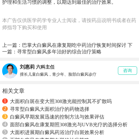
护理和生活习惯的调整，以期达到最佳的治疗效果。
本广告仅供医学药学专业人士阅读，请按药品说明书或者在药
师指导下购买和使用
上一篇：
巴掌大白癜风在康复期吃中药治疗恢复时间探讨
下
一篇：
寻常型白癜风多年治好的综合治疗策略
刘惠莉
六科主任
咨询
擅长儿童白癜风，青少年、脸部白癜风诊疗
相关文章
1
大面积白斑在变大照308激光能控制其不扩散吗
2
寻常型白癜风大面积治疗的药物选择
3
白癜风早期发展迅速的控制方法与效果评估
4
面部白癜风在康复期照308激光与UVB光疗的选择分析
5
大面积进展期白癜风药浴治疗白斑效果分析