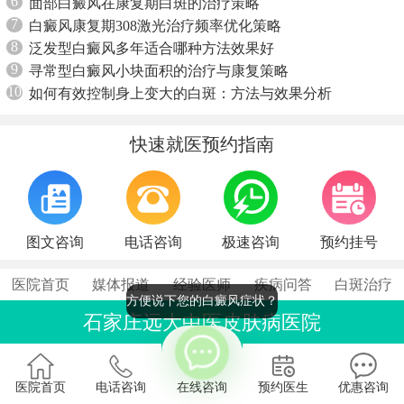
6
面部白癜风在康复期白斑的治疗策略
7
白癜风康复期308激光治疗频率优化策略
8
泛发型白癜风多年适合哪种方法效果好
9
寻常型白癜风小块面积的治疗与康复策略
10
如何有效控制身上变大的白斑：方法与效果分析
快速就医预约指南
图文咨询
电话咨询
极速咨询
预约挂号
医院首页
媒体报道
经验医师
疾病问答
白斑治疗
方便说下您的白癜风症状？
石家庄远大中医皮肤病医院
联系电话：0311-86990555
石家庄桥西区裕华东路7号
医院首页
电话咨询
在线咨询
预约医生
优惠咨询