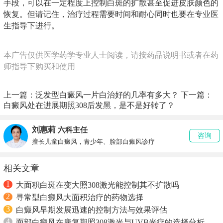
手段，可以在一定程度上控制白斑的扩散甚至促进皮肤颜色的
恢复。但请记住，治疗过程需要时间和耐心同时也要在专业医
生指导下进行。
本广告仅供医学药学专业人士阅读，请按药品说明书或者在药
师指导下购买和使用
上一篇：
泛发型白癜风一片白治好的几率有多大？
下一篇：
白癜风处在进展期照308后发黑，是不是好转了？
刘惠莉
六科主任
咨询
擅长儿童白癜风，青少年、脸部白癜风诊疗
相关文章
1
大面积白斑在变大照308激光能控制其不扩散吗
2
寻常型白癜风大面积治疗的药物选择
3
白癜风早期发展迅速的控制方法与效果评估
4
面部白癜风在康复期照308激光与UVB光疗的选择分析